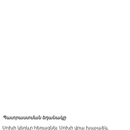
Պատրաստման եղանակը
Սոխի կեղևը հեռացնել: Սոխի վրա խաչաձև