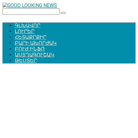
Перейти
к
Поиск:
контенту
ԳԼԽԱՎՈՐ
ԼՈՒՐԵՐ
ՀԵՏԱՔՐՔԻՐ
ԲԱՐԻ ԱԽՈՐԺԱԿ
ԲՈՒԺ ԻՆՖՈ
ԱՍՏՂԱԳՈՒՇԱԿ
ԹԵՍՏԵՐ