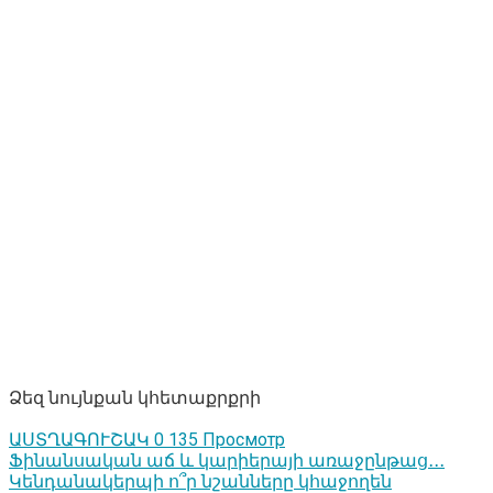
Ձեզ նույնքան կհետաքրքրի
ԱՍՏՂԱԳՈՒՇԱԿ
0
135 Просмотр
Ֆինանսական աճ և կարիերայի առաջընթաց․․․
Կենդանակերպի ո՞ր նշանները կհաջողեն