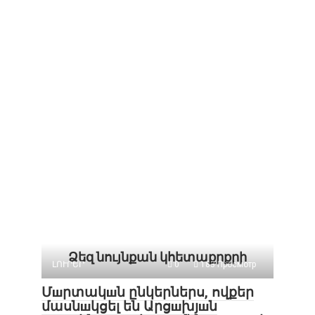
Ձեզ նույնքան կհետաքրքրի
ԼՈՒՐԵՐ
0
183 Просмотр
Մшրտակшն ընկերներս, ովքեր
մասնшկցել են Արցшխյшն