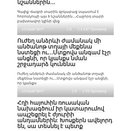
նշաններին․․․
Գալիք Վագրի տարին գրկաբաց սպասում է
հորոսկոպի այս 6 նշաններին․․․Հաջորդ տարի
բախտավոր կլինի վեց
ՀԵՏԱՔՐՔԻՐ
0
2 647 Просмотр
Ուժեղ անձրևի ժամանակ մի
անծանոթ տղայի մեքենա
նստեցի ու․․․Մտքովս անգամ էչր
անցնի, որ կյանքս նման
շրջադարձ կունենա
Ուժեղ անձրևի ժամանակ մի անծանոթ տղայի
մեքենա նստեցի ու․․․Մտքովս անգամ էչր անցնի,
որ կյանքս
ՀԵՏԱՔՐՔԻՐ
0
93 Просмотр
Հղի հայուհին ռուսական
նախագծում իր կատարումով
ապշեցրել է ժյուրիի
անդամներին: Խոսքերն ավելորդ
են, սա տեսնել է պետք