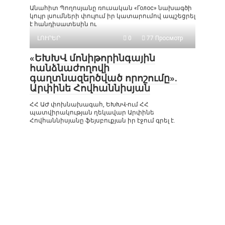
Անահիտ Պողոսյանը ռուսական «Голос» նախագծի
կույր լսումների փուլում իր կատարումով ապշեցրել
է հանդիսատեսին ու
ԼՈՒՐԵՐ
0
77 Просмотр
«ԵԽԽՎ մոնիթորինգային
հանձնաժողովի
գաղտնազերծված որոշումը».
Արփինե Հովհաննիսյան
ՀՀ ԱԺ փոխնախագահ, ԵԽԽՎ-ում ՀՀ
պատվիրակության ղեկավար Արփինե
Հովհաննիսյանը ֆեյսբուքյան իր էջում գրել է.