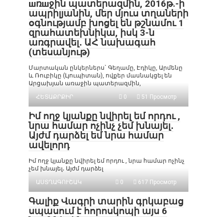
шռшջին պատերազմին, 2016թ.-ի
ապրիլյանին, մեր մյուս տղաների
օգնությամբ խոցել են թշնամու 1
զրահատեխնիկա, իսկ 3-ն
առգրավել․ ԱՀ նախագահ
(տեսանյութ)
Մարտական ընկերներս` Գեղամը, Էդիկը, Արմենը
և Ռուբիկը (Լյուպիտան), ովքեր մասնակցել են
Արցախյան առաջին պատերազմին,
ՀԵՏԱՔՐՔԻՐ
0
51 Просмотр
Իմ ողջ կյանքը նվիրել եմ որդու ,
նրա համար ոչինչ չեմ խնայել․
Այժմ դարձել եմ նրա համար
ավելորդ
Իմ ողջ կյանքը նվիրել եմ որդու , նրա համար ոչինչ
չեմ խնայել․ Այժմ դարձել
ԱՍՏՂԱԳՈՒՇԱԿ
0
617 Просмотр
Գալիք Վագրի տարին գրկաբաց
սպասում է հորոսկոպի այս 6