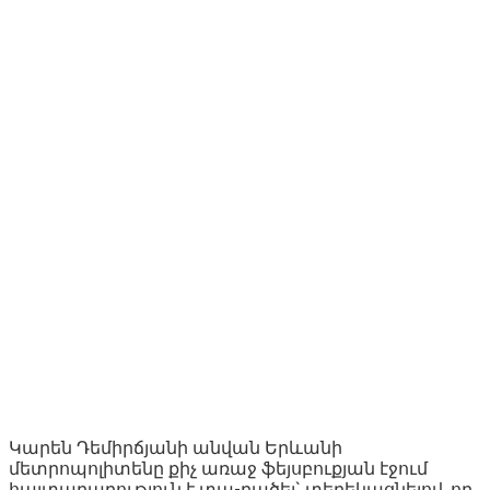
Կարեն Դեմիրճյանի անվան Երևանի
մետրոպոլիտենը քիչ առաջ ֆեյսբուքյան էջում
հայտարարություն է տա-րածել` տեղեկացնելով, որ