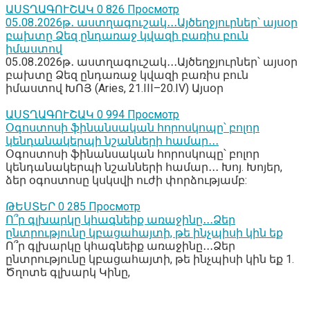
ԱՍՏՂԱԳՈՒՇԱԿ
0
826 Просмотр
05․08․2026թ․ աստղագուշակ․․․Այծեղջյուրներ՝ այսօր
բախտը Ձեզ ընդառաջ կվազի բառիս բուն
իմաստով
05․08․2026թ․ աստղագուշակ․․․Այծեղջյուրներ՝ այսօր
բախտը Ձեզ ընդառաջ կվազի բառիս բուն
իմաստով ԽՈՅ (Aries, 21.III–20.IV) Այսօր
ԱՍՏՂԱԳՈՒՇԱԿ
0
994 Просмотр
Օգոստոսի ֆինանսական հորոսկոպը՝ բոլոր
կենդանակերպի նշանների համար․․․
Օգոստոսի ֆինանսական հորոսկոպը՝ բոլոր
կենդանակերպի նշանների համար․․․ Խոյ. Խոյեր,
ձեր օգոստոսը կսկսվի ուժի փորձությամբ:
ԹԵՍՏԵՐ
0
285 Просмотр
Ո՞ր գլխարկը կհագնեիք առաջինը․․․Ձեր
ընտրությունը կբացահայտի, թե ինչպիսի կին եք
Ո՞ր գլխարկը կհագնեիք առաջինը․․․Ձեր
ընտրությունը կբացահայտի, թե ինչպիսի կին եք 1.
Ծղոտե գլխարկ Կինը,