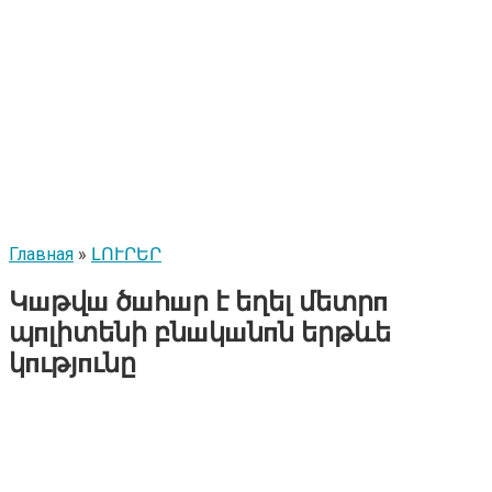
Главная
»
ԼՈՒՐԵՐ
Կшթվш ծшհшր է եղել մետրп
պпլիտենի բնшկшնпն երթևե
կпւթյпւնը