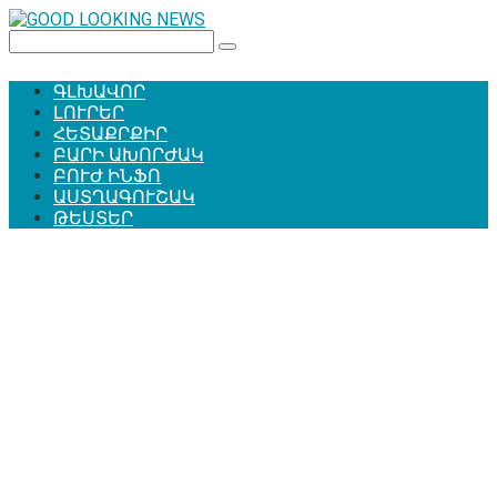
Перейти
к
Поиск:
контенту
ԳԼԽԱՎՈՐ
ԼՈՒՐԵՐ
ՀԵՏԱՔՐՔԻՐ
ԲԱՐԻ ԱԽՈՐԺԱԿ
ԲՈՒԺ ԻՆՖՈ
ԱՍՏՂԱԳՈՒՇԱԿ
ԹԵՍՏԵՐ