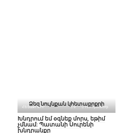
Ձեզ նույնքան կհետաքրքրի
ՀԵՏԱՔՐՔԻՐ
0
109 Просмотр
Խնդրում եմ օգնեք մորս, եթիմ
չմնամ: Պատանի Սուրենի
խնդրանքը