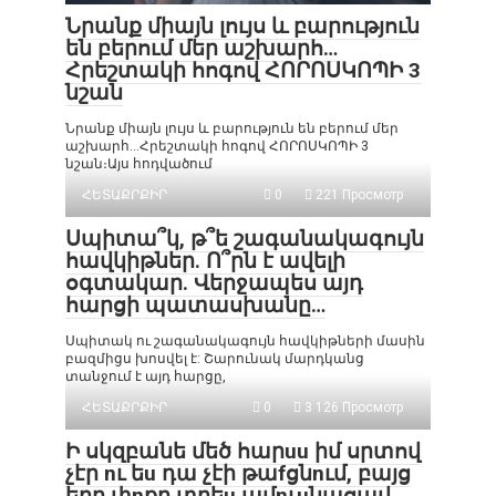
Նրանք միայն լույս և բարություն
են բերում մեր աշխարհ…
Հրեշտակի հոգով ՀՈՐՈՍԿՈՊԻ 3
նշան
Նրանք միայն լույս և բարություն են բերում մեր
աշխարհ…Հրեշտակի հոգով ՀՈՐՈՍԿՈՊԻ 3
նշան։Այս հոդվածում
ՀԵՏԱՔՐՔԻՐ
0
221 Просмотр
Սպիտա՞կ, թ՞ե շագանակագույն
հավկիթներ. Ո՞րն է ավելի
օգտակար. Վերջապես այդ
հարցի պատասխանը…
Սպիտակ ու շագանակագույն հավկիթների մասին
բազմիցս խոսվել է: Շարունակ մարդկանց
տանջում է այդ հարցը,
ՀԵՏԱՔՐՔԻՐ
0
3 126 Просмотр
Ի սկզբանե մեծ հարuu իմ սրտով
չէր nւ եu դա չէի թաfցնnւմ, բայց
երբ փnքր տղեu ամnւuնացավ