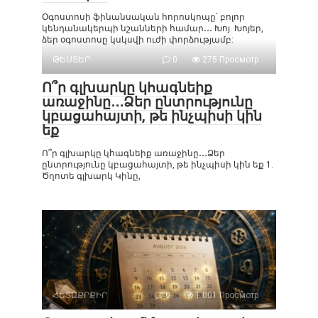
Օգոստոսի ֆինանսական հորոսկոպը՝ բոլոր
կենդանակերպի նշանների համար․․․ Խոյ. Խոյեր,
ձեր օգոստոսը կսկսվի ուժի փորձությամբ:
ԹԵՍՏԵՐ
0
275 Просмотр
Ո՞ր գլխարկը կհագնեիք
առաջինը․․․Ձեր ընտրությունը
կբացահայտի, թե ինչպիսի կին
եք
Ո՞ր գլխարկը կհագնեիք առաջինը․․․Ձեր
ընտրությունը կբացահայտի, թե ինչպիսի կին եք 1.
Ծղոտե գլխարկ Կինը,
ՀԵՏԱՔՐՔԻՐ
0
1 001 Просмотр