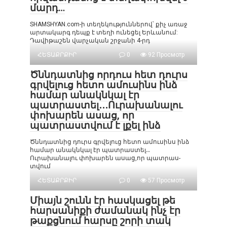
մարդ…
SHAMSHYAN.com-ի տեղեկություններով՝ քիչ առաջ
արտակարգ դեպք է տեղի ունեցել Երևանում:
Դավիթաշեն վարչական շրջանի 4-րդ
ՀԵՏԱՔՐՔԻՐ
0
92 Просмотр
Ծննդատնից որդուս հետ դուրս
գրվելուց հետո ամուսինս ինձ
համար անակնկալ էր
պատրաստել․․․Ուրախանալու
փոխարեն ասաց, որ
պատրաստվում է լքել ինձ
Ծննդատնից դուրս գրվելուց հետո ամուսինս ինձ
համար անակնկալ էր պատրաստել․․
Ուրախանալու փոխարեն ասաց,որ պատրաս-
տվում
ՀԵՏԱՔՐՔԻՐ
0
57 Просмотр
Միայն շունն էր հասկացել թե
հարսանիքի ժամանակ ինչ էր
թաքցնում հարսը շորի տակ