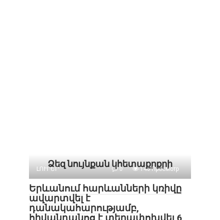
Ձեզ նույնքան կհետաքրքրի
ԼՈՒՐԵՐ
0
146 Просмотр
Երևանում հարևանների կռիվը
ավարտվել է
դանակահարությամբ,
հիվանդանոց է տեղափոխվել 6