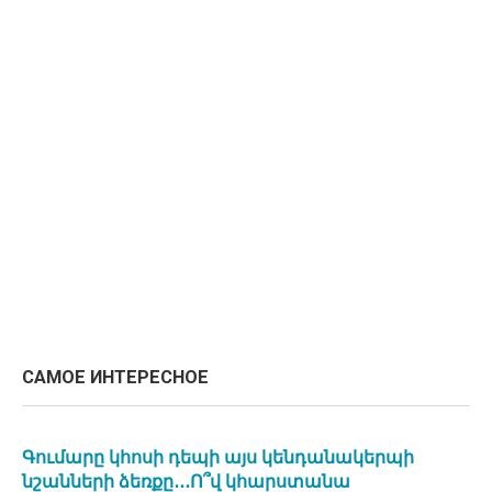
САМОЕ ИНТЕРЕСНОЕ
Գումարը կհոսի դեպի այս կենդանակերպի
նշանների ձեռքը․․․Ո՞վ կհարստանա