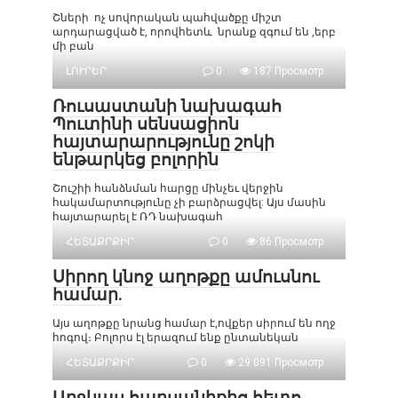
Շների ոչ սովորական պահվածքը միշտ
արդարացված է, որովհետև նրանք զգում են ,երբ
մի բան
ԼՈՒՐԵՐ
0
187 Просмотр
Ռուսաստանի նախագահ
Պուտինի սենսացիոն
հայտարարությունը շոկի
ենթարկեց բոլորին
Շուշիի հանձնման հարցը մինչեւ վերջին
հակամարտությունը չի բարձրացվել: Այս մասին
հայտարարել է ՌԴ նախագահ
ՀԵՏԱՔՐՔԻՐ
0
86 Просмотр
Սիրող կնոջ աղոթքը ամուսնու
համար.
Այս աղոթքը նրանց համար է,ովքեր սիրում են ողջ
հոգով։ Բոլորս էլ երազում ենք ընտանեկան
ՀԵՏԱՔՐՔԻՐ
0
29 091 Просмотр
Աղջկաս հարսանիքից հետո