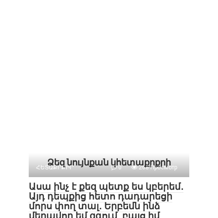
Ձեզ նույնքան կհետաքրքրի
ՀԵՏԱՔՐՔԻՐ
0
268 Просмотр
Ասա ինչ է քեզ պետք ես կբերեմ․
Այդ դեպքից հետո դադարեցի
մորս փող տալ․ Երբեմն ինձ
մեղավոր եմ զգում, բայց իմ