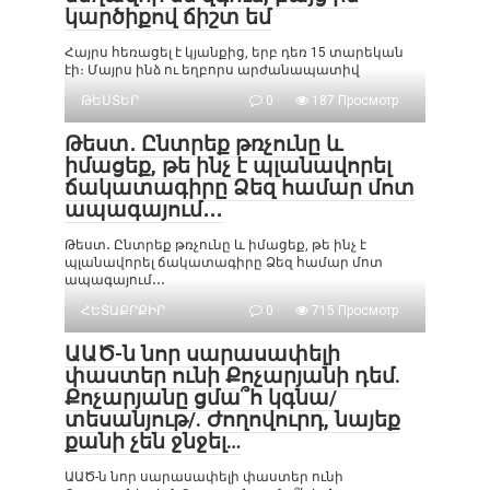
կարծիքով ճիշտ եմ
Հայրս հեռացել է կյանքից, երբ դեռ 15 տարեկան
էի։ Մայրս ինձ ու եղբորս արժանապատիվ
ԹԵՍՏԵՐ
0
187 Просмотр
Թեստ․ Ընտրեք թռչունը և
իմացեք, թե ինչ է պլանավորել
ճակատագիրը Ձեզ համար մոտ
ապագայում․․․
Թեստ․ Ընտրեք թռչունը և իմացեք, թե ինչ է
պլանավորել ճակատագիրը Ձեզ համար մոտ
ապագայում․․․
ՀԵՏԱՔՐՔԻՐ
0
715 Просмотр
ԱԱԾ-ն նոր սարասափելի
փաստեր ունի Քոչարյանի դեմ.
Քոչարյանը ցմա՞հ կգնա/
տեսանյութ/. Ժողովուրդ, նայեք
քանի չեն ջնջել…
ԱԱԾ-ն նոր սարասափելի փաստեր ունի