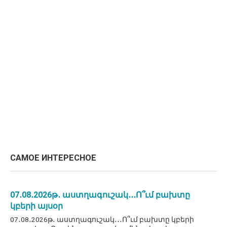
САМОЕ ИНТЕРЕСНОЕ
07․08․2026թ․ աստղագուշակ․․․Ո՞ւմ բախտը
կբերի այսօր
07․08․2026թ․ աստղագուշակ․․․Ո՞ւմ բախտը կբերի