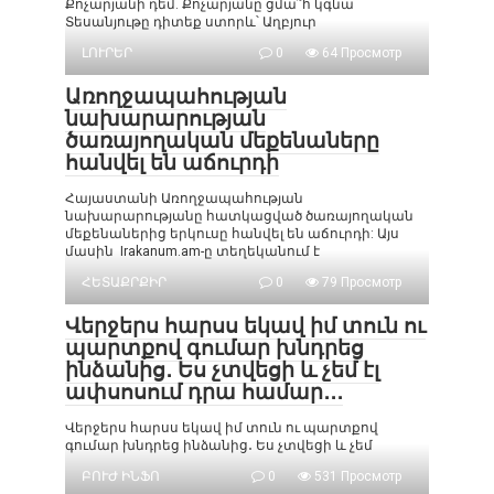
Քոչարյանի դեմ. Քոչարյանը ցմա՞հ կգնա
Տեսանյութը դիտեք ստորև՝ Աղբյուր
ԼՈՒՐԵՐ
0
64 Просмотр
Առողջապահության
նախարարության
ծառայողական մեքենաները
հանվել են աճուրդի
Հայաստանի Առողջապահության
նախարարությանը հատկացված ծառայողական
մեքենաներից երկուսը հանվել են աճուրդի: Այս
մասին Irakanum.am-ը տեղեկանում է
ՀԵՏԱՔՐՔԻՐ
0
79 Просмотр
Վերջերս հարսս եկավ իմ տուն ու
պարտքով գումար խնդրեց
ինձանից․ Ես չտվեցի և չեմ էլ
ափսոսում դրա համար․․․
Վերջերս հարսս եկավ իմ տուն ու պարտքով
գումար խնդրեց ինձանից․ Ես չտվեցի և չեմ
ԲՈՒԺ ԻՆՖՈ
0
531 Просмотр