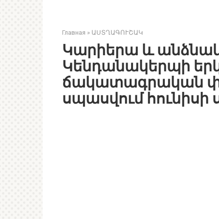
Главная
»
ԱՍՏՂԱԳՈՒՇԱԿ
Կարիերա և անձնակ
Կենդանակերպի երկ
ճակատագրական փո
սպասվում հունիսի 