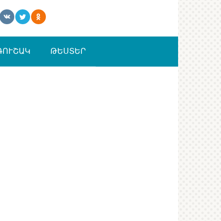
ԳՈՒՇԱԿ
ԹԵՍՏԵՐ