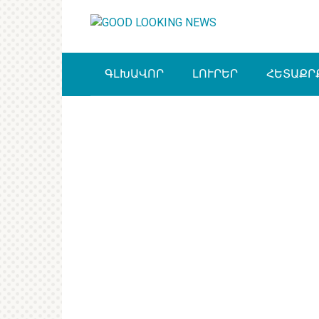
Перейти
к
контенту
ԳԼԽԱՎՈՐ
ԼՈՒՐԵՐ
ՀԵՏԱՔՐ