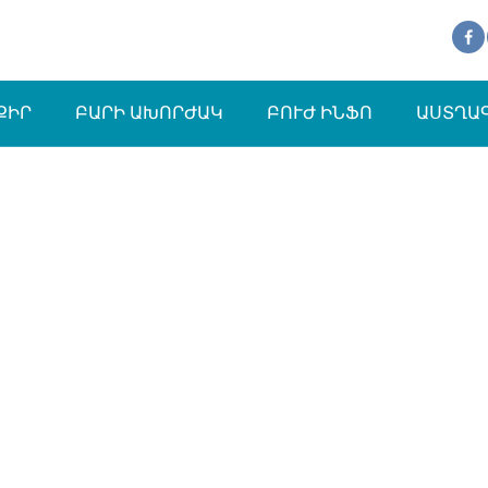
ՔԻՐ
ԲԱՐԻ ԱԽՈՐԺԱԿ
ԲՈՒԺ ԻՆՖՈ
ԱՍՏՂԱ