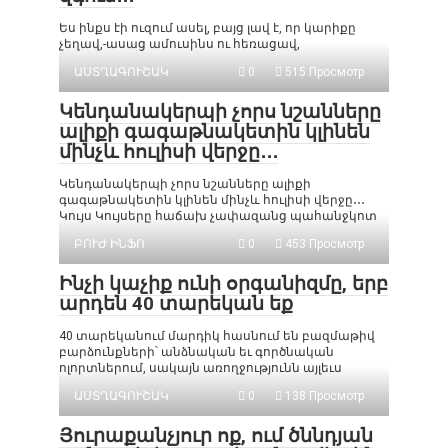
Ես ինքս էի ուզում ասել, բայց լավ է, որ կարիքը
չեղավ,-ասաց ամուսինս ու հեռացավ,
ԱՍՏՂԱԳՈՒՇԱԿ
0
515 Просмотр
Կենդանակերպի չորս նշանները
ալիքի գագաթնակետին կլինեն
մինչև հուլիսի վերջը․․․
Կենդանակերպի չորս նշանները ալիքի
գագաթնակետին կլինեն մինչև հուլիսի վերջը․․․
Կույս Կույսերը հաճախ չափազանց պահանջկոտ
ԲՈՒԺ ԻՆՖՈ
0
453 Просмотр
Ինչի կաչիք ունի օրգանիզմը, երբ
արդեն 40 տարեկան եք
40 տարեկանում մարդիկ հասնում են բազմաթիվ
բարձունքների՝ անձնական եւ գործնական
ոլորտներում, սակայն առողջությունն այլեւս
ԱՍՏՂԱԳՈՒՇԱԿ
0
138 Просмотр
Յուրաքանչյուր ոք, ում ծննդյան