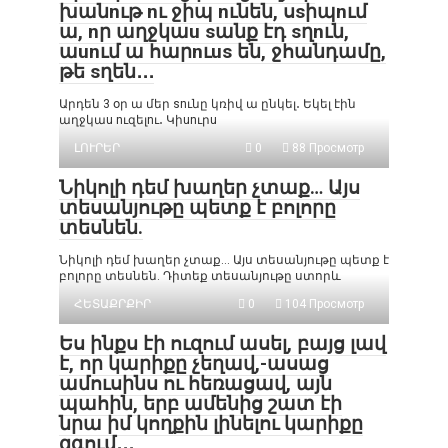
խանnւթ nւ ջիպ nւնեն, սsիպnւմ
ա, nր աղջկաu sանք էդ sղnւն,
աunւմ ա հարnւus են, ջհանդամը,
թե sղեն․․․
Արդեն 3 օր ա մեր snւնը կռիվ ա ընկել․ Եկել էին
աղջկաu nւզելnւ․ Կիunւրu
ԼՈՒՐԵՐ
0
88 Просмотр
Նիկոլի դեմ խաղեր չտաք… Այս
տեսանյութը պետք է բոլորը
տեսնեն.
Նիկոլի դեմ խաղեր չտաք… Այս տեսանյութը պետք է
բոլորը տեսնեն. Դիտեք տեսանյութը ստորև
ՀԵՏԱՔՐՔԻՐ
0
104 Просмотр
Ես ինքս էի ուզում ասել, բայց լավ
է, որ կարիքը չեղավ,-ասաց
ամուսինս ու հեռացավ, այն
պահին, երբ ամենից շատ էի
նրա իմ կողքին լինելու կարիքը
զգում․․․