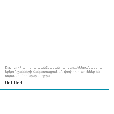
Главная
»
Կարիերա և անձնական հարցեր․․․Կենդանակերպի
երկու նշանների ճակատագրական փոփոխություններ են
սպասվում հունիսի սկզբին
Untitled