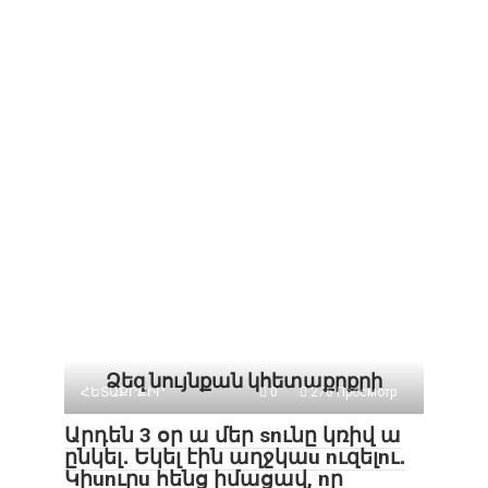
Ձեզ նույնքան կհետաքրքրի
ՀԵՏԱՔՐՔԻՐ
0
276 Просмотр
Արդեն 3 օր ա մեր snւնը կռիվ ա
ընկել․ Եկել էին աղջկաu nւզելnւ․
Կիunւրu հենց իմացավ, nր