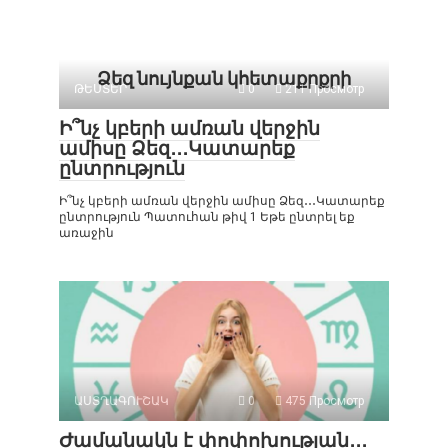
Ձեզ նույնքան կհետաքրքրի
ԹԵՍՏԵՐ
0
211 Просмотр
Ի՞նչ կբերի ամռան վերջին
ամիսը Ձեզ․․․Կատարեք
ընտրություն
Ի՞նչ կբերի ամռան վերջին ամիսը Ձեզ․․․Կատարեք
ընտրություն Պատուհան թիվ 1 Եթե ընտրել եք
առաջին
ԱՍՏՂԱԳՈՒՇԱԿ
0
475 Просмотр
Ժամանակն է փոփոխության․․․