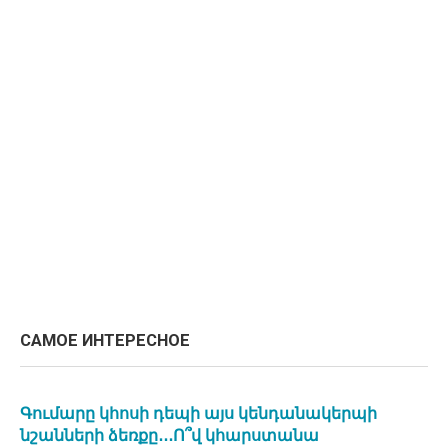
САМОЕ ИНТЕРЕСНОЕ
Գումարը կհոսի դեպի այս կենդանակերպի
նշանների ձեռքը․․․Ո՞վ կհարստանա