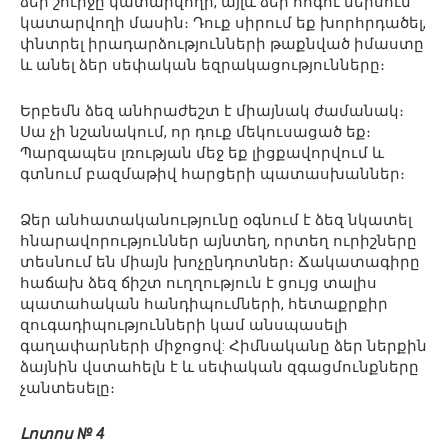
ձեր շուրջը կատարվողի, այլև ձեր հոգու ներսում
կատարվողի մասին։ Դուք սիրում եք խորհրդածել,
փնտրել իրադարձությունների թաքնված իմաստը
և անել ձեր սեփական եզրակացությունները։
Երբեմն ձեզ անհրաժեշտ է միայնակ ժամանակ։
Սա չի նշանակում, որ դուք մեկուսացած եք։
Պարզապես լռության մեջ եք լիցքավորվում և
գտնում բազմաթիվ հարցերի պատասխաններ։
Ձեր անհատականությունը օգնում է ձեզ նկատել
հնարավորություններ այնտեղ, որտեղ ուրիշները
տեսնում են միայն խոչընդոտներ։ Ճակատագիրը
հաճախ ձեզ ճիշտ ուղղություն է ցույց տալիս
պատահական հանդիպումների, հետաքրքիր
զուգադիպությունների կամ անսպասելի
գաղափարների միջոցով: Հիմնականը ձեր ներքին
ձայնին վստահելն է և սեփական զգացմունքները
չանտեսելը։
Լոտոս № 4