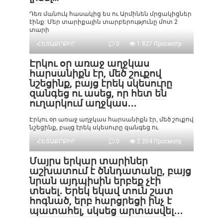
Դեռ մանուկ հասակից ես ու Արմինեն մրցակիցներ
էինք: Մեր տարիքային տարբերությունը մոտ 2
տարի
ՀԵՏԱՔՐՔԻՐ
0
1 827 Просмотр
Էրկու օր առաջ աղջկաս
հարսանիքն էր, մեծ շուքով
նշեցինք, բայց էրեկ սկեսուրը
զանգեց ու ասեց, որ հետ են
ուղարկում աղջկաս․․․
Էրկու օր առաջ աղջկաս հարսանիքն էր, մեծ շուքով
նշեցինք, բայց էրեկ սկեսուրը զանգեց ու
ՀԵՏԱՔՐՔԻՐ
0
2 204 Просмотр
Մայրս երկար տարիներ
աշխատում է ծննդատանը, բայց
նրան այդպիսին երբեք չէի
տեսել․ Երեկ եկավ տուն շատ
հոգնած, երբ հարցրեցի ինչ է
պատահել, սկսեց արտասվել․․․