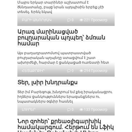
Մայրս երկար տարիներ աշխատում է
ծննդատանը, բայց նրան այդպիսին երբեք չէի
տեսել․ Երեկ եկավ
ԲԱՐԻ ԱԽՈՐԺԱԿ
0
221 Просмотр
Արագ մարինացված
բուլղարական պղպեղ՝ ձմռան
համար
Այս բաղադրատոմսով պատրաստված
բուլղարական պղպեղը ստացվում է շատ
ախորժելի, հարմար է ցանկացած ուտեստի հետ
ՀԵՏԱՔՐՔԻՐ
0
294 Просмотр
Տեր, լսիր խնդրանքս
Տեր իմ Բարեգութ, խնդրում եմ քեզ իրականացրու
իղձերս ցանկություններս երազանքներս ու
նպատակներս օգնիր հասնել
ԼՈՒՐԵՐ
0
133 Просмотр
Նոր զոհեր՝ քրեաօլիգարխիկ
համակարգում. Հերթում են Լֆիկ