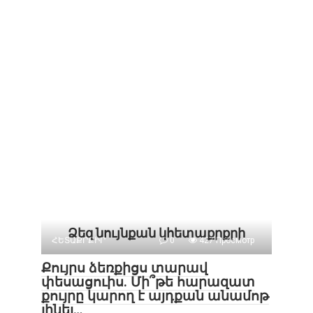
Ձեզ նույնքան կհետաքրքրի
ՀԵՏԱՔՐՔԻՐ
0
427 Просмотр
Քույրս ձեռքիցս տարավ
փեսացուիս. Մի՞թե հարազատ
քույրը կարող է այդքան անամոթ
լինել…