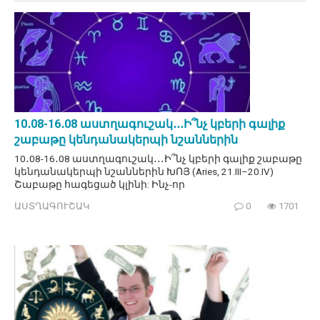
10․08-16․08 աստղագուշակ․․․Ի՞նչ կբերի գալիք
շաբաթը կենդանակերպի նշաններին
10․08-16․08 աստղագուշակ․․․Ի՞նչ կբերի գալիք շաբաթը
կենդանակերպի նշաններին ԽՈՅ (Aries, 21.III–20.IV)
Շաբաթը հագեցած կլինի: Ինչ-որ
ԱՍՏՂԱԳՈՒՇԱԿ
0
1701