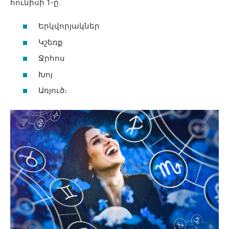
հունիսի 1-ը.
Երկվորյակներ
Կշեռք
Ջրհոս
Խոյ
Առյուծ։