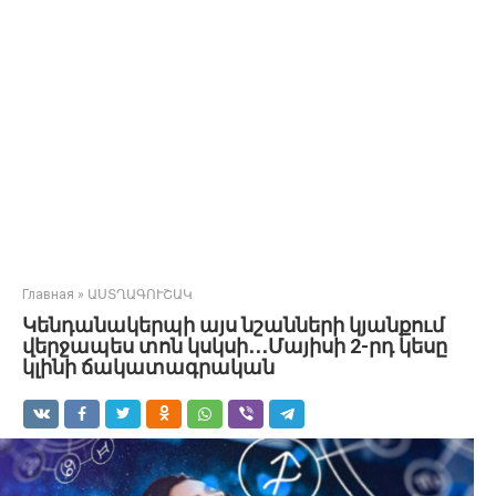
Главная
»
ԱՍՏՂԱԳՈՒՇԱԿ
Կենդանակերպի այս նշանների կյանքում
վերջապես տոն կսկսի․․․Մայիսի 2-րդ կեսը
կլինի ճակատագրական