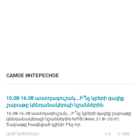
САМОЕ ИНТЕРЕСНОЕ
10․08-16․08 աստղագուշակ․․․Ի՞նչ կբերի գալիք
շաբաթը կենդանակերպի նշաններին
10․08-16․08 աստղագուշակ․․․Ի՞նչ կբերի գալիք շաբաթը
կենդանակերպի նշաններին ԽՈՅ (Aries, 21.III–20.IV)
Շաբաթը հագեցած կլինի: Ինչ-որ
ԱՍՏՂԱԳՈՒՇԱԿ
0
1592