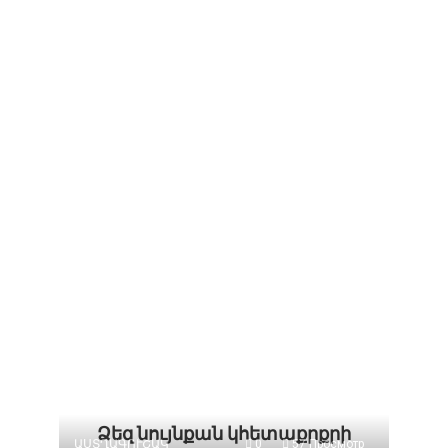
Ձեզ նույնքան կհետաքրքրի
ԱՍՏՂԱԳՈՒՇԱԿ
0
57 Просмотр