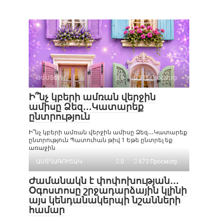
ԹԵՍՏԵՐ
0
378 Просмотр
Ի՞նչ կբերի ամռան վերջին
ամիսը Ձեզ․․․Կատարեք
ընտրություն
Ի՞նչ կբերի ամռան վերջին ամիսը Ձեզ․․․Կատարեք
ընտրություն Պատուհան թիվ 1 Եթե ընտրել եք
առաջին
ԱՍՏՂԱԳՈՒՇԱԿ
0
673 Просмотр
Ժամանակն է փոփոխության․․․
Օգոստոսը շրջադարձային կլինի
այս կենդանակերպի նշանների
համար