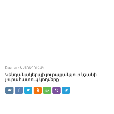
Главная
»
ԱՍՏՂԱԳՈՒՇԱԿ
Կենդանակերպի յուրաքանչյուր նշանի
յուրահատուկ կողմերը