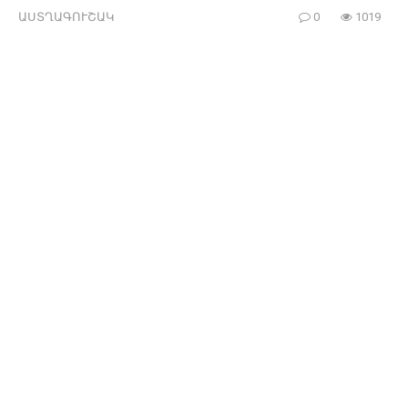
ԱՍՏՂԱԳՈՒՇԱԿ
0
1019