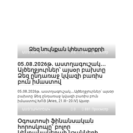
Ձեզ նույնքան կհետաքրքրի
ԱՍՏՂԱԳՈՒՇԱԿ
0
803 Просмотр
05․08․2026թ․ աստղագուշակ․․․
Այծեղջյուրներ՝ այսօր բախտը
Ձեզ ընդառաջ կվազի բառիս
բուն իմաստով
05․08․2026թ․ աստղագուշակ․․․Այծեղջյուրներ՝ այսօր
բախտը Ձեզ ընդառաջ կվազի բառիս բուն
իմաստով ԽՈՅ (Aries, 21.III–20.IV) Այսօր
ԱՍՏՂԱԳՈՒՇԱԿ
0
881 Просмотр
Օգոստոսի ֆինանսական
հորոսկոպը՝ բոլոր
կենդանակերպի նշանների