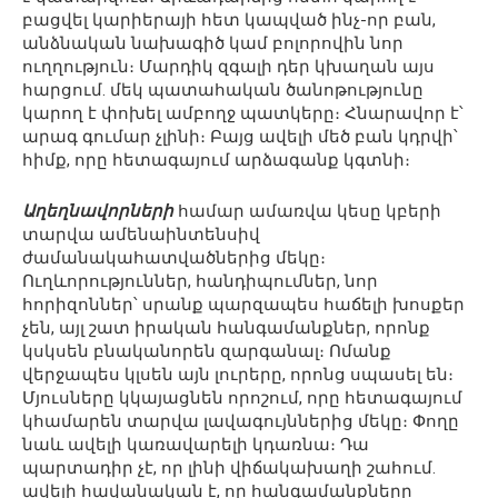
բացվել կարիերայի հետ կապված ինչ-որ բան,
անձնական նախագիծ կամ բոլորովին նոր
ուղղություն։ Մարդիկ զգալի դեր կխաղան այս
հարցում. մեկ պատահական ծանոթությունը
կարող է փոխել ամբողջ պատկերը։ Հնարավոր է՝
արագ գումար չլինի։ Բայց ավելի մեծ բան կդրվի՝
հիմք, որը հետագայում արձագանք կգտնի։
Աղեղնավորների
համար ամառվա կեսը կբերի
տարվա ամենաինտենսիվ
ժամանակահատվածներից մեկը։
Ուղևորություններ, հանդիպումներ, նոր
հորիզոններ՝ սրանք պարզապես հաճելի խոսքեր
չեն, այլ շատ իրական հանգամանքներ, որոնք
կսկսեն բնականորեն զարգանալ։ Ոմանք
վերջապես կլսեն այն լուրերը, որոնց սպասել են։
Մյուսները կկայացնեն որոշում, որը հետագայում
կհամարեն տարվա լավագույններից մեկը։ Փողը
նաև ավելի կառավարելի կդառնա։ Դա
պարտադիր չէ, որ լինի վիճակախաղի շահում.
ավելի հավանական է, որ հանգամանքները