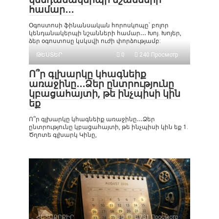
համար․․․
Օգոստոսի ֆինանսական հորոսկոպը՝ բոլոր
կենդանակերպի նշանների համար․․․ Խոյ. Խոյեր,
ձեր օգոստոսը կսկսվի ուժի փորձությամբ:
ԹԵՍՏԵՐ
0
240 Просмотр
Ո՞ր գլխարկը կհագնեիք
առաջինը․․․Ձեր ընտրությունը
կբացահայտի, թե ինչպիսի կին
եք
Ո՞ր գլխարկը կհագնեիք առաջինը․․․Ձեր
ընտրությունը կբացահայտի, թե ինչպիսի կին եք 1.
Ծղոտե գլխարկ Կինը,
ՀԵՏԱՔՐՔԻՐ
0
731 Просмотр