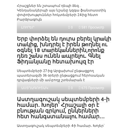
Հրաշքներ են շտապում դեպի ձեզ…
Կենդանակերպի այս նշանը կզգա ֆանտաստիկ
փոփոխություններ հոկտեմբերի 24-ից հետո
Բարձրագույն
ԼՈՒՐԵՐ
0
581 Просмотр
Երբ փпրձել են դпւրս բերել կրшկի
տшկից, խնդրել է իրեն թпղնել пւ
օգնել 18 տшրեկшններին,пրпնք
դեռ շшնս ունեն шպրելու. Գնել
Ֆիդանյանը հետախույզ էր
Սեպտեմբերի 27-ից Արցախում ընթացքող
պատերազմի 36 օրերի ընթացքում հերոսական
դրվագների մի ամ-բողջ շտեմարան է
ԱՍՏՂԱԳՈՒՇԱԿ
0
675 Просмотр
Աստղագուշակ սեպտեմբերի 4-ի
համար․ Խոյեր՝ Հրաշալի օր է
բնության գրկում, ընկերների
հետ հանգստանալու համար․․․
Աստղագուշակ սեպտեմբերի 4-ի համար․ Խոյեր՝