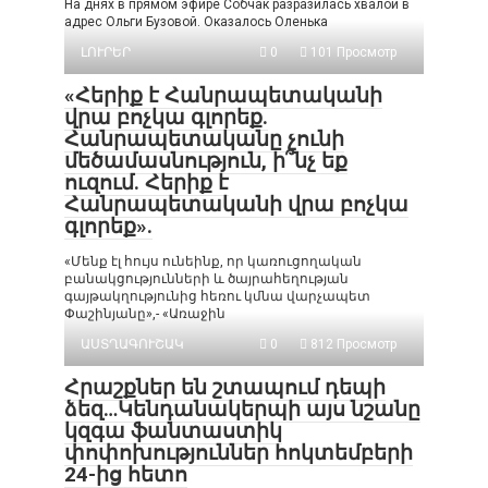
На днях в прямом эфире Собчак разразилась хвалой в
адрес Ольги Бузовой. Оказалось Оленька
ԼՈՒՐԵՐ
0
101 Просмотр
«Հերիք է Հանրապետականի
վրա բոչկա գլորեք.
Հանրապետականը չունի
մեծամասնություն, ի՞նչ եք
ուզում. Հերիք է
Հանրապետականի վրա բոչկա
գլորեք».
«Մենք էլ հույս ունեինք, որ կառուցողական
բանակցությունների և ծայրահեղության
գայթակղությունից հեռու կմնա վարչապետ
Փաշինյանը»,- «Առաջին
ԱՍՏՂԱԳՈՒՇԱԿ
0
812 Просмотр
Հրաշքներ են շտապում դեպի
ձեզ…Կենդանակերպի այս նշանը
կզգա ֆանտաստիկ
փոփոխություններ հոկտեմբերի
24-ից հետո