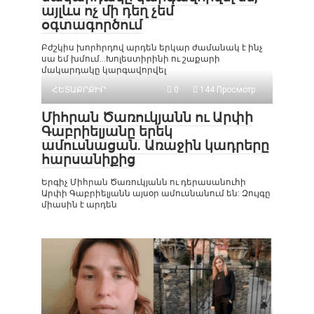
այլևս ոչ մի դեղ չեմ
օգտագործում
Բժշկիս խորհրդով արդեն երկար ժամանակ է ինչ
սա եմ խմում…Խոլեստիրինի ու շաքարի
մակարդակը կարգավորվել
ՀԵՏԱՔՐՔԻՐ
0
144 Просмотр
Միհրան Ծառուկյանն ու Արփի
Գաբրիելյանը երեկ
ամուսնացան. Առաջին կադրերը
հարսանիքից
Երգիչ Միհրան Ծառուկյանն ու դերասանուհի
Արփի Գաբրիելյանն այսօր ամուսնանում են: Զույգը
միասին է արդեն