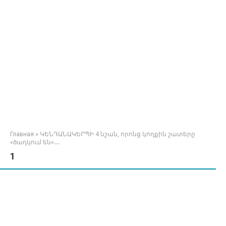
Главная
»
ԿԵՆԴԱՆԱԿԵՐՊԻ 4 նշան, որոնց կողքին շատերը
«ծաղկում են»․․․
1