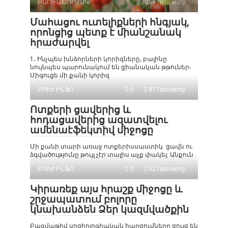
ԲԱՐԻ ԱԽՈՐԺԱԿ
0
269 Просмотр
Մահացու ուտելիքների հնգյակ,
որոնցից պետք է միանշանակ
հրաժարվել
1․ Ինչպես խնձորների կորիզները, բալինը
նույնպես պարունակում են ցիանական թթուներ։
Միգուցե մի քանի կորիզ
ԲՈՒԺ ԻՆՖՈ
0
87 Просмотр
Ոտքերի ցավերից և
հոդացավերից ազատվելու
ամենաէֆեկտիվ միջոցը
Մի քանի տարի առաջ ոտքերիսսաստիկ ցավն ու
ձգվածությունը թույլ չէր տալիս աչք փակել: Անքուն
ԲՈՒԺ ԻՆՖՈ
0
52 Просмотр
Կիրառեք այս հրաշք միջոցը և
շրջապատում բոլորը
կնախանձեն Ձեր կազմվածքին
Բազմաթիվ սոցիոլոգիական հարցումները ցույց են