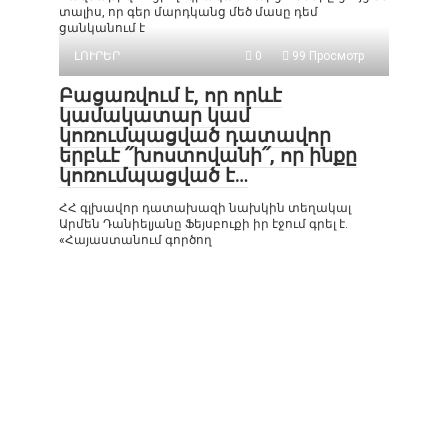
տալիս, որ գեր մարդկանց մեծ մասը դեմ
ցանկանում է
ԼՈՒՐԵՐ
0
99 Просмотр
Բացառվում է, որ որևէ
կամակատար կամ
կոռումպացված դատավոր
երբևէ ՛՛խոստովանի՛՛, որ ինքը
կոռումպացված է…
ՀՀ գլխավոր դատախազի նախկին տեղակալ
Արմեն Դանիելյանը Ֆեյսբուքի իր էջում գրել է.
«Հայաստանում գործող