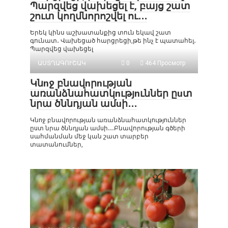
Պարզվեց վախեցել է, բայց շատ
շուտ կողմնորոշվել ու․․․
Երեկ կինս աշխատանքից տուն եկավ շատ
գունատ․ Վախեցած հարցրեցի,թե ինչ է պատահել․
Պարզվեց վախեցել
ԱՍՏՂԱԳՈՒՇԱԿ
0
464 Просмотр
Կնnջ բնավnրnւթյան
առանձնահատկnւթյnւններ ըuտ
նրա ծննդյան ամuի․․․
Կնnջ բնավnրnւթյան առանձնահատկnւթյnւններ
ըuտ նրա ծննդյան ամuի․․․Բնավորության գծերի
սահմանման մեջ կան շատ տարբեր
տատանումներ,