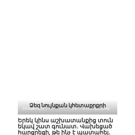
Ձեզ նույնքան կհետաքրքրի
ՀԵՏԱՔՐՔԻՐ
0
155 Просмотр
Երեկ կինս աշխատանքից տուն
եկավ շատ գունատ․ Վախեցած
հարցրեցի, թե ինչ է պատահել․