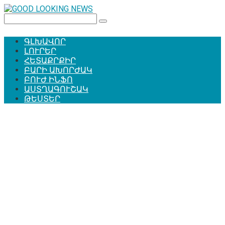
Перейти
к
Поиск:
контенту
ԳԼԽԱՎՈՐ
ԼՈՒՐԵՐ
ՀԵՏԱՔՐՔԻՐ
ԲԱՐԻ ԱԽՈՐԺԱԿ
ԲՈՒԺ ԻՆՖՈ
ԱՍՏՂԱԳՈՒՇԱԿ
ԹԵՍՏԵՐ