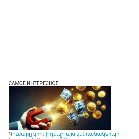
САМОЕ ИНТЕРЕСНОЕ
Գումարը կհոսի դեպի այս կենդանակերպի