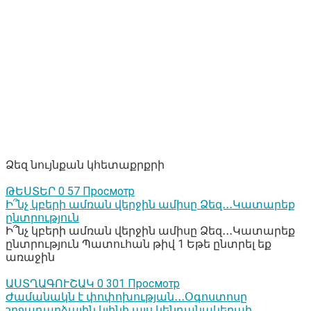
Ձեզ նույնքան կհետաքրքրի
ԹԵՍՏԵՐ
0
57 Просмотр
Ի՞նչ կբերի ամռան վերջին ամիսը Ձեզ․․․Կատարեք
ընտրություն
Ի՞նչ կբերի ամռան վերջին ամիսը Ձեզ․․․Կատարեք
ընտրություն Պատուհան թիվ 1 Եթե ընտրել եք
առաջին
ԱՍՏՂԱԳՈՒՇԱԿ
0
301 Просмотр
Ժամանակն է փոփոխության․․․Օգոստոսը
շրջադարձային կլինի այս կենդանակերպի