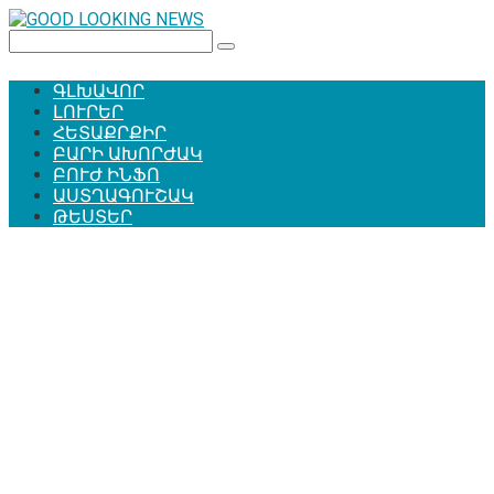
Перейти
к
Поиск:
контенту
ԳԼԽԱՎՈՐ
ԼՈՒՐԵՐ
ՀԵՏԱՔՐՔԻՐ
ԲԱՐԻ ԱԽՈՐԺԱԿ
ԲՈՒԺ ԻՆՖՈ
ԱՍՏՂԱԳՈՒՇԱԿ
ԹԵՍՏԵՐ