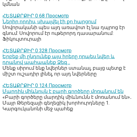
կմնան
ՀԵՏԱՔՐՔԻՐ
0
68 Просмотр
Ներիր որդիս, սխալվել էի քո հարցում
Սովորականի պես այդ առավոտ էլ նա դպրոց էր
գնում: Սովորում էր ութերորդ դասարանում:
Ֆիկուլտուրայի
ՀԵՏԱՔՐՔԻՐ
0
328 Просмотр
Երբեք մի ընդունեք այս իրերը որպես նվեր և
դրանով պահպանեք Ձեզ…
Մենք սիրում ենք նվերներ ստանալ, բայց պետք է
միշտ ուշադիր լինել, որ այդ նվերները
ՀԵՏԱՔՐՔԻՐ
0
124 Просмотр
Մարդիկ միևնույն է բարի գործերը մոռանում են
«Բարի գործերը մարդիկ միևնունն է մոռանում են»․
Մայր Թերեզայի գեղեցիկ խորհուրդները 1.
Կարգուկանոնի մեջ պահեք