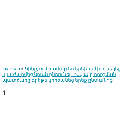
Главная
»
Կինը, ում համար ես երեխա էի ունեցել,
հրաժարվեց նրան ընդունել…Իսկ այդ որոշման
պատճառը գրեթե կործանեց երեք ընտանիք
1