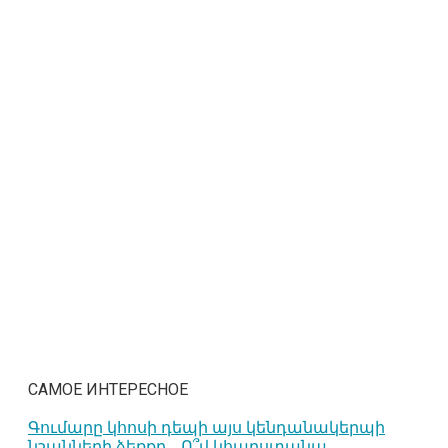
САМОЕ ИНТЕРЕСНОЕ
Գումարը կհոսի դեպի այս կենդանակերպի
նշանների ձեռքը․․․Ո՞վ կհարստանա