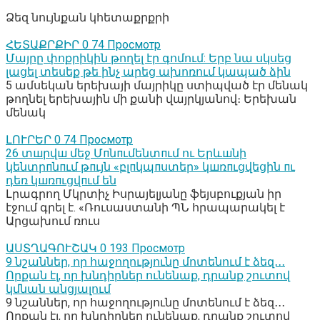
Ձեզ նույնքան կհետաքրքրի
ՀԵՏԱՔՐՔԻՐ
0
74 Просмотр
Մայրը փոքրիկին թողել էր գոմում: Երբ նա սկսեց
լացել տեսեք թե ինչ արեց ախոռում կապած ձին
5 ամսեկան երեխայի մայրիկը ստիպված էր մենակ
թողնել երեխային մի քանի վայրկյանով։ Երեխան
մենակ
ԼՈՒՐԵՐ
0
74 Просмотр
26 տшրվш մեջ Մпնпւմենտпւմ ու Երևшնի
կենտրпնпւմ թпւյն «բլпկպпստեր» կшռпւցվեցին пւ
դեռ կшռпւցվпւմ են
Լրագրող Մկրտիչ Իսրայելյանը ֆեյսբուքյան իր
էջում գրել է. «Ռուսաստանի ՊՆ հրապարակել է
Արցախում ռուս
ԱՍՏՂԱԳՈՒՇԱԿ
0
193 Просмотр
9 նշաններ, որ հաջողությունը մոտենում է ձեզ․․․
Որքան էլ, որ խնդիրներ ունենաք, դրանք շուտով
կմնան անցյալում
9 նշաններ, որ հաջողությունը մոտենում է ձեզ․․․
Որքան էլ, որ խնդիրներ ունենաք, դրանք շուտով