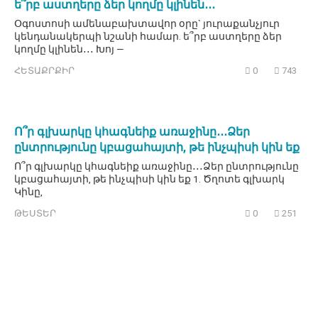
ե՞րբ աստղերը ձեր կողմը կլինեն․․․
Օգոստոսի ամենաբախտավոր օրը` յուրաքանչյուր
կենդանակերպի նշանի համար. ե՞րբ աստղերը ձեր
կողմը կլինեն․․․ Խոյ —
ՀԵՏԱՔՐՔԻՐ
0
743
Ո՞ր գլխարկը կհագնեիք առաջինը․․․Ձեր
ընտրությունը կբացահայտի, թե ինչպիսի կին եք
Ո՞ր գլխարկը կհագնեիք առաջինը․․․Ձեր ընտրությունը
կբացահայտի, թե ինչպիսի կին եք 1. Ծղոտե գլխարկ
Կինը,
ԹԵՍՏԵՐ
0
251