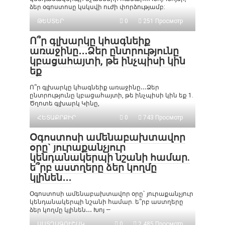
ձեր օգոստոսը կսկսվի ուժի փորձությամբ:
ԹԵՍՏԵՐ
0
251 Просмотр
Ո՞ր գլխարկը կհագնեիք
առաջինը․․․Ձեր ընտրությունը
կբացահայտի, թե ինչպիսի կին
եք
Ո՞ր գլխարկը կհագնեիք առաջինը․․․Ձեր
ընտրությունը կբացահայտի, թե ինչպիսի կին եք 1.
Ծղոտե գլխարկ Կինը,
ՀԵՏԱՔՐՔԻՐ
0
743 Просмотр
Օգոստոսի ամենաբախտավոր
օրը` յուրաքանչյուր
կենդանակերպի նշանի համար.
ե՞րբ աստղերը ձեր կողմը
կլինեն․․․
Օգոստոսի ամենաբախտավոր օրը` յուրաքանչյուր
կենդանակերպի նշանի համար. ե՞րբ աստղերը
ձեր կողմը կլինեն․․․ Խոյ —
ԱՍՏՂԱԳՈՒՇԱԿ
0
2 485 Просмотр