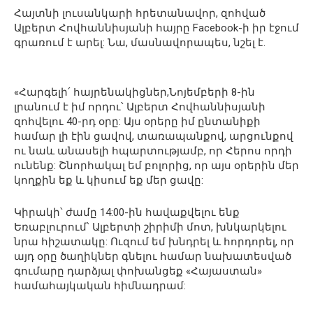
Հայտնի լուսանկարի հրետանավոր, զոհված
Ալբերտ Հովհաննիսյանի հայրը Facebook-ի իր էջում
գրառում է արել: Նա, մասնավորապես, նշել է.
«Հարգելի՛ հայրենակիցներ,Նոյեմբերի 8-ին
լրանում է իմ որդու՝ Ալբերտ Հովհաննիսյանի
զոհվելու 40-րդ օրը: Այս օրերը իմ ընտանիքի
համար լի էին ցավով, տառապանքով, արցունքով
ու նաև անասելի հպարտությամբ, որ Հերոս որդի
ունենք: Շնորհակալ եմ բոլորից, որ այս օրերին մեր
կողքին եք և կիսում եք մեր ցավը:
Կիրակի՝ ժամը 14:00-ին հավաքվելու ենք
Եռաբլուրում՝ Ալբերտի շիրիմի մոտ, խնկարկելու
նրա հիշատակը: Ուզում եմ խնդրել և հորդորել, որ
այդ օրը ծաղիկներ գնելու համար նախատեսված
գումարը դարձյալ փոխանցեք «Հայաստան»
համահայկական հիմնադրամ: