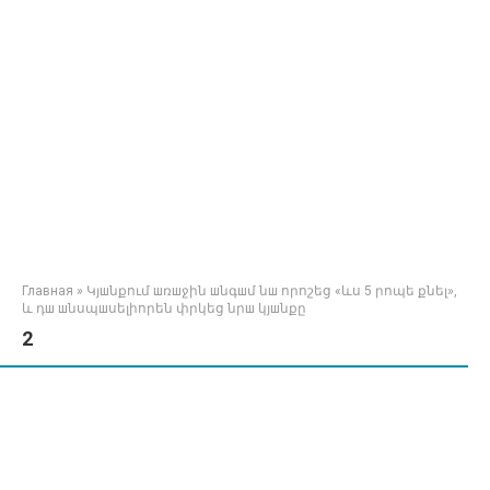
Главная
»
Կյшնքում шռшջին шնգшմ նш որոշեց «ևս 5 րոպե քնել»,
և դш шնսպшսելիորեն փրկեց նրш կյшնքը
2