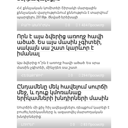
ՀՀ քննչական կոմիտեի Շիրակի մարզային
քննչական վարչությունում քննություն է տարվում՝
պարզելու 2018թ. ծնված երեխայի
ԲԱՐԻ ԱԽՈՐԺԱԿ
0
1 434 Просмотр
Որն է այս ձվերից առողջ հավի
ածած. Ես այս մասին չգիտեի,
սակայն սա շատ կարևոր է
իմանալ
Այս ձվերից ո՞րն է առողջ հավի ածած. Ես սրա
մասին չգիտեի, մինչդեռ սա շատ
ՀԵՏԱՔՐՔԻՐ
0
294 Просмотр
Ընդամենը մեկ հավելում սուրճի
մեջ, և դուք կմոռանաք
երիկամների խնդիրների մասին
Սուրճին մի քիչ հիլ ավելացնելու դեպքում կարելի է
բուժել երիկամները և ազատվել մարսողական
խնդիրներից:
ԼՈՒՐԵՐ
0
83 Просмотр