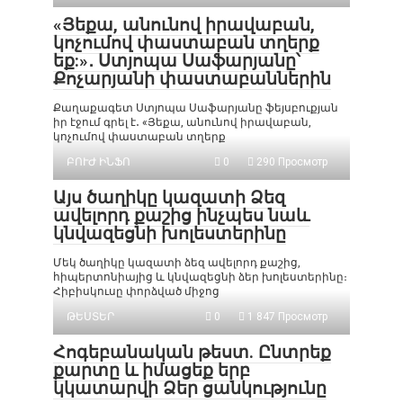
«Յեքա, անունով իրավաբան,
կոչումով փաստաբան տղերք
եք:»․ Ստյոպա Սաֆարյանը՝
Քոչարյանի փաստաբաններին
Քաղաքագետ Ստյոպա Սաֆարյանը ֆեյսբուքյան
իր էջում գրել է․ «Յեքա, անունով իրավաբան,
կոչումով փաստաբան տղերք
ԲՈՒԺ ԻՆՖՈ
0
290 Просмотр
Այս ծաղիկը կազատի Ձեզ
ավելորդ քաշից ինչպես նաև
կնվազեցնի խոլեստերինը
Մեկ ծաղիկը կազատի ձեզ ավելորդ քաշից,
հիպերտոնիայից և կնվազեցնի ձեր խոլեստերինը։
Հիբիսկուսը փորձված միջոց
ԹԵՍՏԵՐ
0
1 847 Просмотр
Հոգեբանական թեստ. Ընտրեք
քարտը և իմացեք երբ
կկատարվի Ձեր ցանկությունը