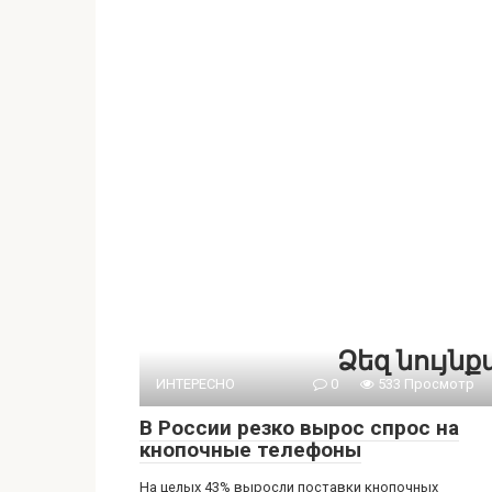
Ձեզ նույն
ИНТЕРЕСНО
0
533 Просмотр
В России резко вырос спрос на
кнопочные телефоны
На целых 43% выросли поставки кнопочных