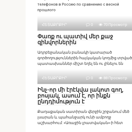
телефонов в Россию по сравнению с весной
прошлого
ՀԵՏԱՔՐՔԻՐ
0
70 Просмотр
Փառք ու պատիվ մեր քաջ
զինվորներին
Ադրբեջանական բանակի կատարած
գործողություններին հայկական կողմից տրված
պատասխաններ միշտ եղել են ու լինելու են
ՀԵՏԱՔՐՔԻՐ
0
88 Просмотр
Ինչ-որ մի էրէկվա լակոտ գող,
բոսյակ, ասում է, որ ինքն
ընդդիմություն է
Քաղաքական սատիրան վերջին շրջանում մեծ
լսարան և պահանջարկ ունի ամբողջ
աշխարհում: «Առաջին լրատվական»-ի հետ