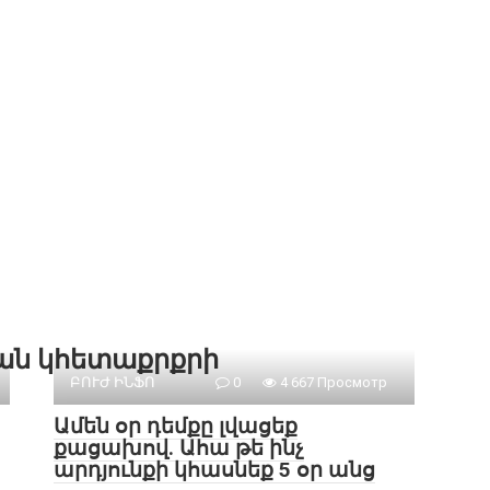
քան կհետաքրքրի
ԲՈՒԺ ԻՆՖՈ
0
4 667 Просмотр
Ամեն օր դեմքը լվացեք
քացախով. Ահա թե ինչ
արդյունքի կհասնեք 5 օր անց