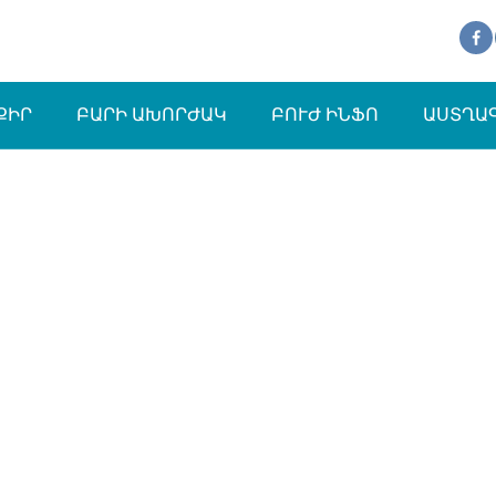
ՔԻՐ
ԲԱՐԻ ԱԽՈՐԺԱԿ
ԲՈՒԺ ԻՆՖՈ
ԱՍՏՂԱ