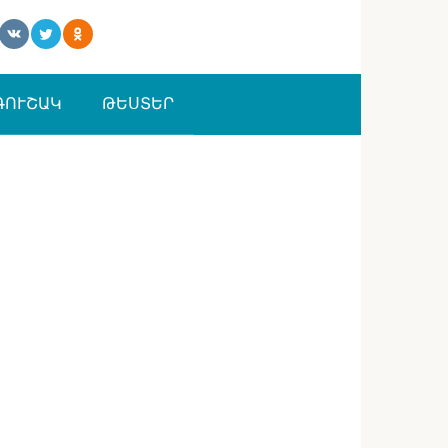
ԳՈՒՇԱԿ
ԹԵՍՏԵՐ