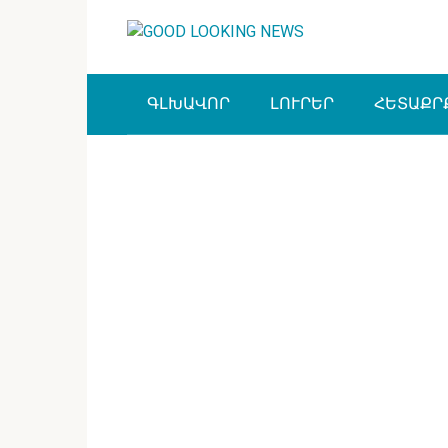
Перейти
к
контенту
ԳԼԽԱՎՈՐ
ԼՈՒՐԵՐ
ՀԵՏԱՔՐ