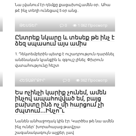
Նա լվանում էր դեմքը քացախով,ամեն օր.. Ահա
թէ ինչ տեղի ունեցավ 5 օր անց..
ԹԵՍՏԵՐ
0
1 062 Просмотр
Ընտրեք նկարը և տեսեք թե ինչ է
ձեզ սպասում այս ամիս
1. Դեկտեմբերին պետք է ուշադրություն դարձնել
անձնական կյանքին և զգույշ լինել: Փխրուն
վստահությունը հեշտ
ՀԵՏԱՔՐՔԻՐ
0
362 Просмотр
Ես ոչինչի կարիք չունեմ, ամեն
ինչով ապահովված եմ, բայց
բախտը ինձ ոչ մի հարցում չի
ժպտում․․․Ինչո՞ւ
Նանեն անհաջողակ կին էր: Կարծես թե նա ամեն
ինչ ուներ` խորահայաց թավշյա-
շագանակագույն աչքեր, լավ