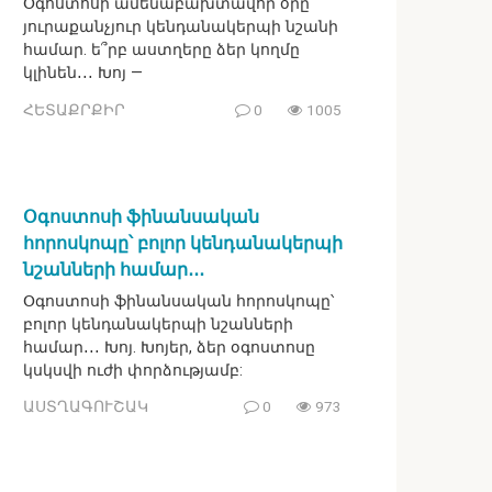
Օգոստոսի ամենաբախտավոր օրը`
յուրաքանչյուր կենդանակերպի նշանի
համար. ե՞րբ աստղերը ձեր կողմը
կլինեն․․․ Խոյ —
ՀԵՏԱՔՐՔԻՐ
0
1005
Օգոստոսի ֆինանսական
հորոսկոպը՝ բոլոր կենդանակերպի
նշանների համար․․․
Օգոստոսի ֆինանսական հորոսկոպը՝
բոլոր կենդանակերպի նշանների
համար․․․ Խոյ. Խոյեր, ձեր օգոստոսը
կսկսվի ուժի փորձությամբ:
ԱՍՏՂԱԳՈՒՇԱԿ
0
973