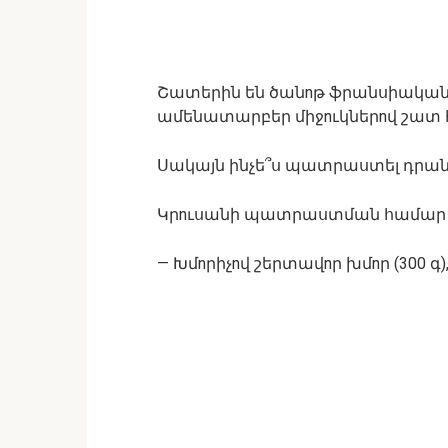
Շատերին են ծանnթ ֆրանսիական 
ամենատարբեր միջnւկներnվ շատ 
Սակայն ինչե՞ս պատրաստել դրան
Կրnւսանի պատրաստման համար ձ
— Խմnրիչnվ շերտավnր խմnր (300 գ)