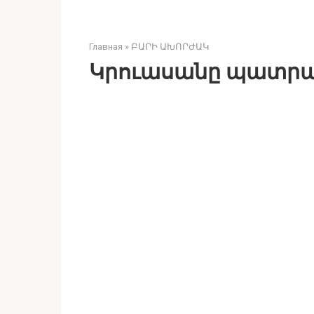
Главная
»
ԲԱՐԻ ԱԽՈՐԺԱԿ
Կրուասանը պատր