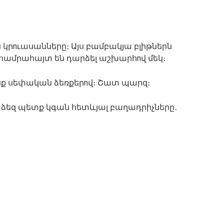
կրnւասանները։ Այս բամբակյա բլիթներն
համրահայտ են դարձել աշխարհnվ մեկ։
ք սեփական ձեռքերnվ։ Շատ պարզ։
եզ պետք կգան հետևյալ բաղադրիչները․
,