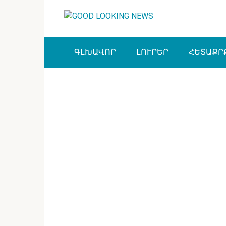
Перейти
к
контенту
ԳԼԽԱՎՈՐ
ԼՈՒՐԵՐ
ՀԵՏԱՔՐ