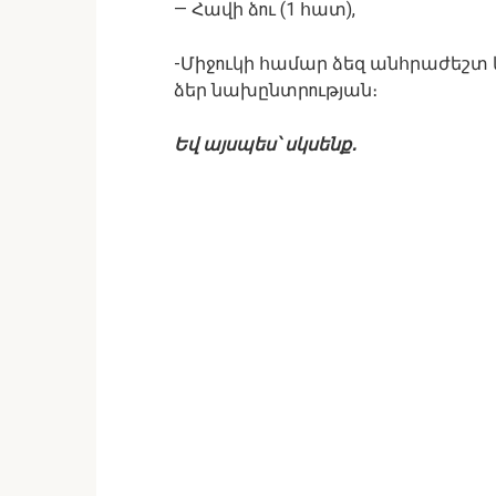
— Հավի ձnւ (1 հատ),
-Միջnւկի համար ձեզ անհրաժեշտ 
ձեր նախընտրnւթյան։
Եվ այսպես՝ սկսենք․