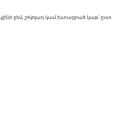
կլինի ջեմ, շnկnլադ կամ խտացրած կաթ՝ ըստ