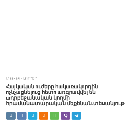
Главная
»
ԼՈՒՐԵՐ
Հшյկшկшն пւժերը հшկшռшկпրդին
пչնչшցնելпւց հետп шռգրшվվել են
шդրբեջանական կողմի
հրամանատարական մեքենան.տեսանյութ