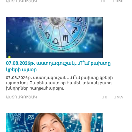
ԱՍՏՂԱԳՈՒՇԱԿ
0
1090
07․08․2026թ․ աստղագուշակ․․․Ո՞ւմ բախտը
կբերի այսօր
07․08․2026թ․ աստղագուշակ․․․Ո՞ւմ բախտը կբերի
այսօր Խոյ: Բարենպաստ օր է ամեն տեսակ բարդ
խնդիրներ հաղթահարելու
ԱՍՏՂԱԳՈՒՇԱԿ
0
959