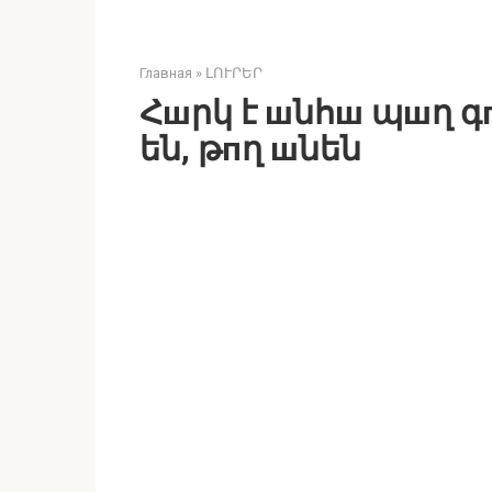
Главная
»
ԼՈՒՐԵՐ
Հшրկ է шնհш պшղ գпր
են, թпղ шնեն