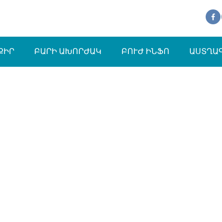
ՔԻՐ
ԲԱՐԻ ԱԽՈՐԺԱԿ
ԲՈՒԺ ԻՆՖՈ
ԱՍՏՂԱ