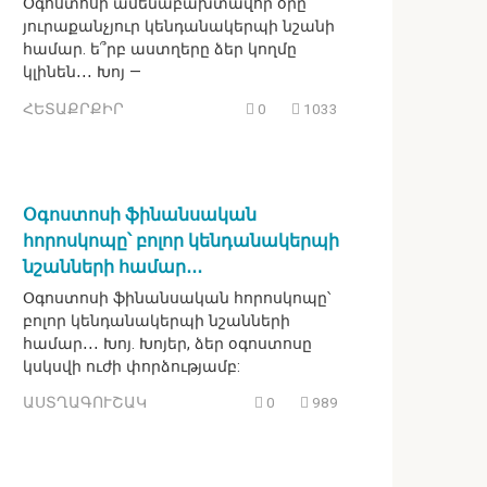
Օգոստոսի ամենաբախտավոր օրը`
յուրաքանչյուր կենդանակերպի նշանի
համար. ե՞րբ աստղերը ձեր կողմը
կլինեն․․․ Խոյ —
ՀԵՏԱՔՐՔԻՐ
0
1033
Օգոստոսի ֆինանսական
հորոսկոպը՝ բոլոր կենդանակերպի
նշանների համար․․․
Օգոստոսի ֆինանսական հորոսկոպը՝
բոլոր կենդանակերպի նշանների
համար․․․ Խոյ. Խոյեր, ձեր օգոստոսը
կսկսվի ուժի փորձությամբ:
ԱՍՏՂԱԳՈՒՇԱԿ
0
989