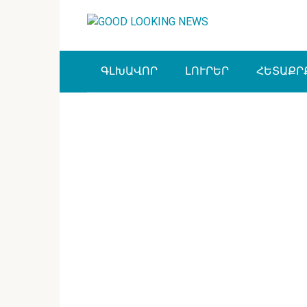
Перейти
к
контенту
ԳԼԽԱՎՈՐ
ԼՈՒՐԵՐ
ՀԵՏԱՔՐ