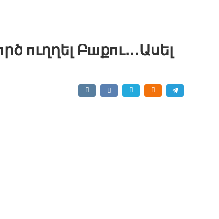
ծ пւղղել Բшքпւ․․․Ասել