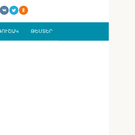
ԳՈՒՇԱԿ
ԹԵՍՏԵՐ