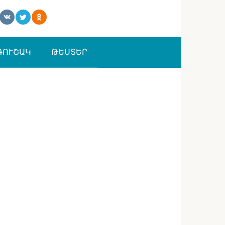
ԳՈՒՇԱԿ
ԹԵՍՏԵՐ