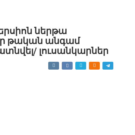
երսիոն ներթա
եր թական անգամ
ատնվել/ լուսանկարներ