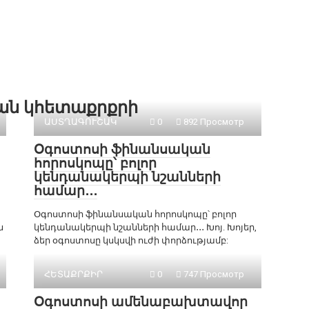
քան կհետաքրքրի
ԱՍՏՂԱԳՈՒՇԱԿ
0
892 Просмотр
Օգոստոսի ֆինանսական
հորոսկոպը՝ բոլոր
կենդանակերպի նշանների
համար․․․
Օգոստոսի ֆինանսական հորոսկոպը՝ բոլոր
ն
կենդանակերպի նշանների համար․․․ Խոյ. Խոյեր,
ձեր օգոստոսը կսկսվի ուժի փորձությամբ:
ՀԵՏԱՔՐՔԻՐ
0
747 Просмотр
Օգոստոսի ամենաբախտավոր