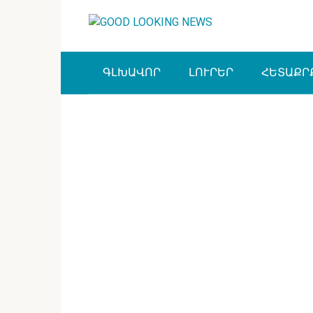
Перейти
к
контенту
ԳԼԽԱՎՈՐ
ԼՈՒՐԵՐ
ՀԵՏԱՔՐ