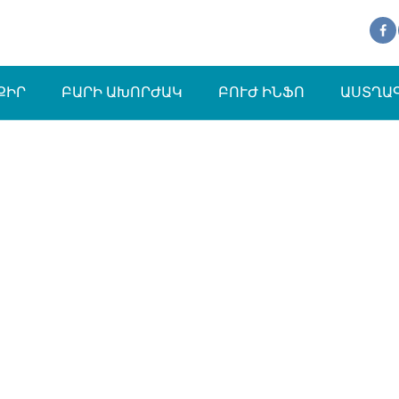
ՔԻՐ
ԲԱՐԻ ԱԽՈՐԺԱԿ
ԲՈՒԺ ԻՆՖՈ
ԱՍՏՂԱ