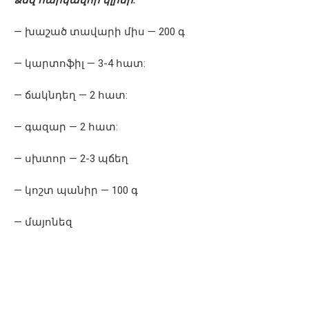
Ձեզ հարկավոր կլինի.
— խաշած տավարի միս — 200 գ
— կարտոֆիլ — 3-4 հատ:
— ճակնդեղ — 2 հատ:
— գազար — 2 հատ:
— սխտոր — 2-3 պճեղ
— կոշտ պանիր — 100 գ
— մայոնեզ