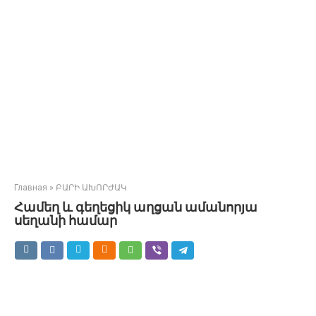
Главная
»
ԲԱՐԻ ԱԽՈՐԺԱԿ
Համեղ և գեղեցիկ աղցան ամանորյա
սեղանի համար