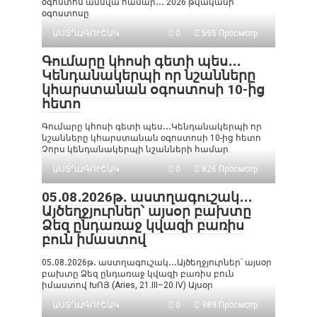
օգոստոս ամսվա համար․․․ 2026 թվականի
օգոստոսը
ԱՍՏՂԱԳՈՒՇԱԿ
0
595 Просмотр
Գումարը կհոսի գետի պես․․․
Կենդանակերպի որ նշանները
կհարստանան օգոստոսի 10-ից
հետո
Գումարը կհոսի գետի պես․․․Կենդանակերպի որ
նշանները կհարստանան օգոստոսի 10-ից հետո
Չորս կենդանակերպի նշանների համար
ԱՍՏՂԱԳՈՒՇԱԿ
0
826 Просмотр
05․08․2026թ․ աստղագուշակ․․․
Այծեղջյուրներ՝ այսօր բախտը
Ձեզ ընդառաջ կվազի բառիս
բուն իմաստով
05․08․2026թ․ աստղագուշակ․․․Այծեղջյուրներ՝ այսօր
բախտը Ձեզ ընդառաջ կվազի բառիս բուն
իմաստով ԽՈՅ (Aries, 21.III–20.IV) Այսօր
ԱՍՏՂԱԳՈՒՇԱԿ
0
989 Просмотр