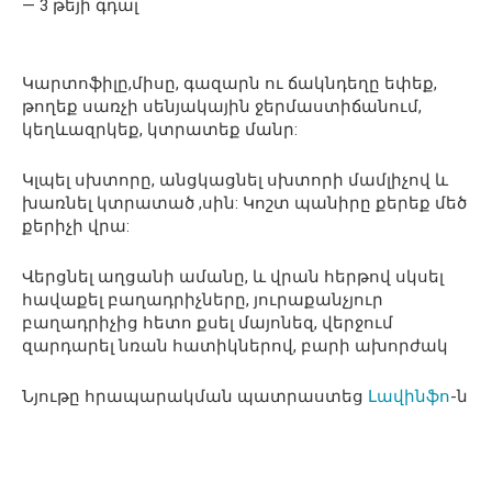
— 3 թեյի գդալ
Կարտոֆիլը,միսը, գազարն ու ճակնդեղը եփեք,
թողեք սառչի սենյակային ջերմաստիճանում,
կեղևազրկեք, կտրատեք մանր:
Կլպել սխտորը, անցկացնել սխտորի մամլիչով և
խառնել կտրատած ,սին: Կոշտ պանիրը քերեք մեծ
քերիչի վրա:
Վերցնել աղցանի ամանը, և վրան հերթով սկսել
հավաքել բաղադրիչները, յուրաքանչյուր
բաղադրիչից հետո քսել մայոնեզ, վերջում
զարդարել նռան հատիկներով, բարի ախորժակ
Նյութը հրապարակման պատրաստեց
Լավինֆո
-ն