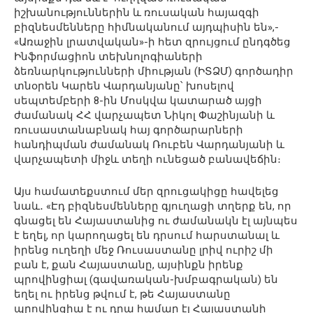
իշխանություններին և ռուսական հայազգի
բիզնեսմենները հիմնականում այդպիսին են»,-
«Առաջին լրատվական»-ի հետ զրույցում ընդգծեց
Ինֆորմացիոն տեխնոլոգիաների
ձեռնարկությունների միության (ԻՏՁՄ) գործադիր
տնօրեն Կարեն Վարդանյանը՝ խոսելով
սեպտեմբերի 8-ին Մոսկվա կատարած այցի
ժամանակ ՀՀ վարչապետ Նիկոլ Փաշինյանի և
ռուսաստանաբնակ հայ գործարարների
հանդիպման ժամանակ Ռուբեն Վարդանյանի և
վարչապետի միջև տեղի ունեցած բանավեճին։
Այս համատեքստում մեր զրուցակիցը հավելեց
նաև․ «Էդ բիզնեսմենները գյուղացի տղերք են, որ
գնացել են Հայաստանից ու ժամանակն էլ այնպես
է եղել, որ կարողացել են դրսում հարստանալ և
իրենց ուղեղի մեջ Ռուսաստանը լրիվ ուրիշ մի
բան է, քան Հայաստանը, այսինքն իրենք
պրովինցիալ (գավառական-խմբագրական) են
եղել ու իրենց թվում է, թե Հայաստանը
պրովինցիա է ու դրա համար էլ Հայաստանի