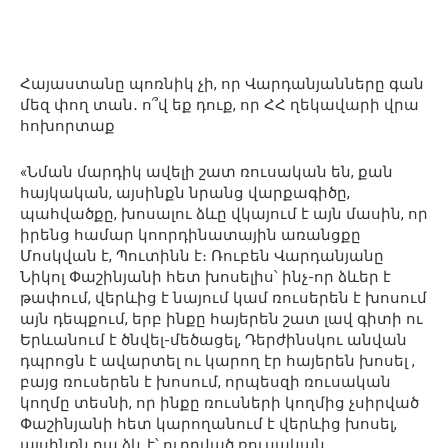
Հայաստանը պոռնիկ չի, որ Վարդանյանները գան
մեզ փող տան․ ո՞վ եք դուք, որ ՀՀ ղեկավարի վրա
հոխորտաք
«Նման մարդիկ ավելի շատ ռուսական են, քան
հայկական, այսինքն նրանց վարքագիծը,
պահվածքը, խոսալու ձևը վկայում է այն մասին, որ
իրենց համար կոորդինատային առանցքը
Մոսկվան է, Պուտինն է։ Ռուբեն Վարդանյանը
Նիկոլ Փաշինյանի հետ խոսելիս՝ ինչ-որ ձևեր է
թափում, վերևից է նայում կամ ռուսերեն է խոսում
այն դեպքում, երբ ինքը հայերեն շատ լավ գիտի ու
Երևանում է ծնվել-մեծացել, Դերժինսկու անվան
դպրոցն է ավարտել ու կարող էր հայերեն խոսել ,
բայց ռուսերեն է խոսում, որպեսզի ռուսական
կողմը տեսնի, որ ինքը ռուսների կողմից չսիրված
Փաշինյանի հետ կարողանում է վերևից խոսել,
այսինքն դա ձև է՝ ուղղված ռուսական