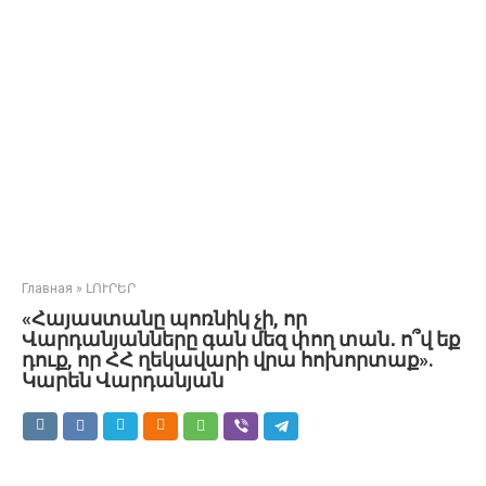
Главная
»
ԼՈՒՐԵՐ
«Հայաստանը պոռնիկ չի, որ
Վարդանյանները գան մեզ փող տան․ ո՞վ եք
դուք, որ ՀՀ ղեկավարի վրա հոխորտաք».
Կարեն Վարդանյան