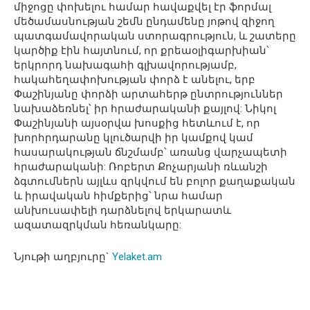
միջոցը փոխելու համար հավաքվել էր ֆորմալ
մեծամասնության շեմն ընդամենը յոթով զիջող
պատգամավորական ստորագրություն, և շատերը
կարծիք էին հայտնում, որ քրեաօլիգարխիան՝
երկրորդ նախագահի գլխավորությամբ,
հակահեղափոխության փորձ է անելու, երբ
Փաշինյանը փորձի արտահերթ ընտրություններ
նախաձեռնել՝ իր հրաժարականի քայլով: Նիկոլ
Փաշինյանի այսօրվա խոսքից հետևում է, որ
խորհրդարանը կլուծարվի իր կամքով կամ
հասարակության ճնշմամբ՝ առանց վարչապետի
հրաժարականի: Ռոբերտ Քոչարյանի ռևանշի
ձգտումներն այլևս զրկվում են բոլոր քաղաքական
և իրավական հիմքերից՝ նրա համար
անխուսափելի դարձնելով երկարատև
ազատազրկման հեռանկարը:
Նյութի աղբյուրը`
Yelaket.am