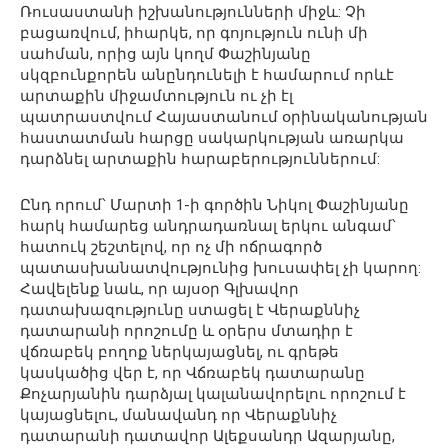
Ռուսաստանի իշխանությունների միջև: Չի
բացառվում, իհարկե, որ գոյություն ունի մի
սահման, որից այն կողմ Փաշինյանը
սկզբունքորեն անընդունելի է համարում որևէ
արտաքին միջամտություն ու չի էլ
պատրաստվում Հայաստանում օրինականության
հաստատման հարցը սակարկության առարկա
դարձնել արտաքին հարաբերություններում:
Ընդ որում՝ Մարտի 1-ի գործին Նիկոլ Փաշինյանը
հարկ համարեց անդրադառնալ երկու անգամ՝
հատուկ շեշտելով, որ ոչ մի ոճրագործ
պատասխանատվությունից խուսափել չի կարող:
Հավելենք նաև, որ այսօր Գլխավոր
դատախազությունը ստացել է Վերաքննիչ
դատարանի որոշումը և օրերս մտադիր է
վճռաբեկ բողոք ներկայացնել, ու գրեթե
կասկածից վեր է, որ Վճռաբեկ դատարանը
Քոչարյանին դարձյալ կալանավորելու որոշում է
կայացնելու, մանավանդ որ Վերաքննիչ
դատարանի դատավոր Ալեքսանդր Ազարյանը,