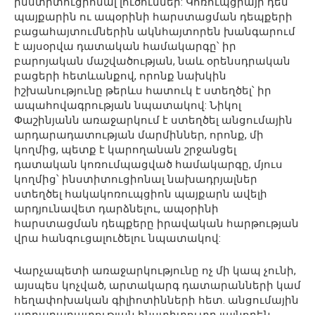
ինստիտուցիոնալ լուծումներ: Կոռուպցիայի դեմ
պայքարին ու ապօրինի հարստացման դեպքերի
բացահայտումներին ակնհայտորեն խանգարում
է այսօրվա դատական համակարգը՝ իր
բարոյական մաշվածության, նաև օրենսդրական
բացերի հետևանքով, որոնք նախկին
իշխանությունը թերևս հատուկ է ստեղծել՝ իր
ապահովագրության նպատակով: Նիկոլ
Փաշինյանն առաջարկում է ստեղծել անցումային
արդարադատության մարմիններ, որոնք, մի
կողմից, պետք է կարողանան շրջանցել
դատական կոռումպացված համակարգը, մյուս
կողմից՝ ինստիտուցիոնալ նախադրյալներ
ստեղծել հակակոռուպցիոն պայքարն ավելի
արդյունավետ դարձնելու, ապօրինի
հարստացման դեպքերը իրավական հարթության
վրա հանգուցալուծելու նպատակով:
Վարչապետի առաջարկությունը ոչ մի կապ չունի,
այսպես կոչված, արտակարգ դատարանների կամ
հեղափոխական գիլիոտինների հետ. անցումային