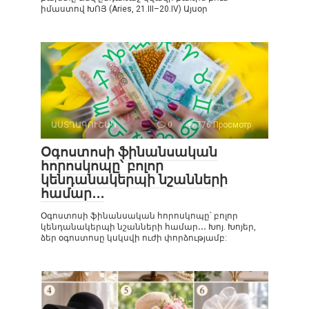
իմաստով ԽՈՅ (Aries, 21.III–20.IV) Այսօր
ԱՍՏՂԱԳՈՒՇԱԿ
0
776 Просмотр
Օգոստոսի ֆինանսական
հորոսկոպը՝ բոլոր
կենդանակերպի նշանների
համար․․․
Օգոստոսի ֆինանսական հորոսկոպը՝ բոլոր
կենդանակերպի նշանների համար․․․ Խոյ. Խոյեր,
ձեր օգոստոսը կսկսվի ուժի փորձությամբ: