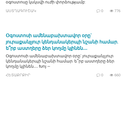
օգոստոսը կսկսվի ուժի փորձությամբ:
ԱՍՏՂԱԳՈՒՇԱԿ
0
776
Օգոստոսի ամենաբախտավոր օրը`
յուրաքանչյուր կենդանակերպի նշանի համար.
ե՞րբ աստղերը ձեր կողմը կլինեն․․․
Օգոստոսի ամենաբախտավոր օրը` յուրաքանչյուր
կենդանակերպի նշանի համար. ե՞րբ աստղերը ձեր
կողմը կլինեն․․․ Խոյ —
ՀԵՏԱՔՐՔԻՐ
0
660