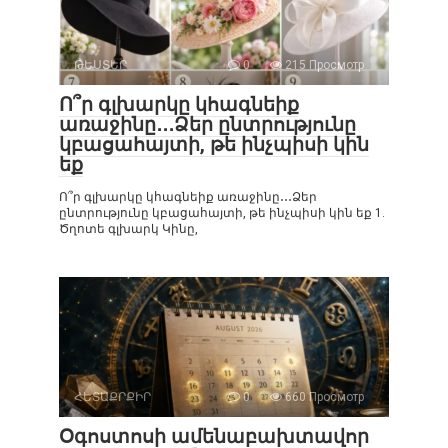
ԹԵՍՏԵՐ
0
215 Просмотр
Ո՞ր գլխարկը կհագնեիք
առաջինը․․․Ձեր ընտրությունը
կբացահայտի, թե ինչպիսի կին
եք
Ո՞ր գլխարկը կհագնեիք առաջինը․․․Ձեր
ընտրությունը կբացահայտի, թե ինչպիսի կին եք 1.
Ծղոտե գլխարկ Կինը,
ՀԵՏԱՔՐՔԻՐ
0
660 Просмотр
Օգոստոսի ամենաբախտավոր