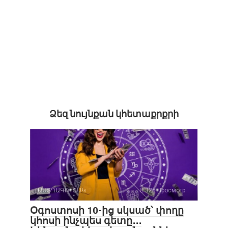
Ձեզ նույնքան կհետաքրքրի
ԱՍՏՂԱԳՈՒՇԱԿ
0
325 Просмотр
Օգոստոսի 10-ից սկսած՝ փողը
կհոսի ինչպես գետը․․․