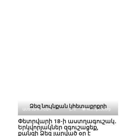
Ձեզ նույնքան կհետաքրքրի
ԱՍՏՂԱԳՈՒՇԱԿ
0
463 Просмотр
Փետրվարի 18-ի աստղագուշակ․
Երկվորյակներ զգուշացեք,
քանզի Ձեզ լարված օր է