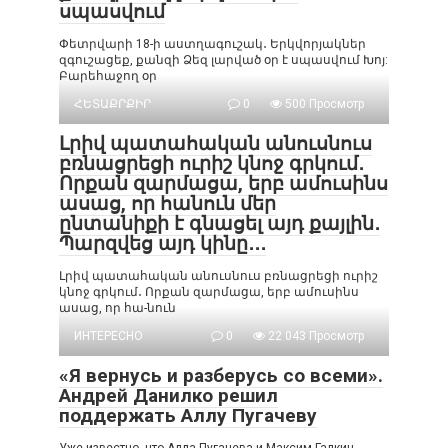
սպասվում
Փետրվարի 18-ի աստղագուշակ․ Երկվորյակներ
զգուշացեք, քանզի Ձեզ լարված օր է սպասվում Խոյ:
Բարեհաջող օր
ՀԵՏԱՔՐՔԻՐ
0
500 Просмотр
Լրիվ պատահական անուսնուս
բռնացրեցի ուրիշ կնոջ գրկում․
Որքան զարմացա, երբ ամուսինս
ասաց, որ հանուն մեր
ընտանիքի է գնացել այդ քայլին․
Պարզվեց այդ կինը․․․
Լրիվ պատահական անուսնուս բռնացրեցի ուրիշ
կնոջ գրկում․ Որքան զարմացա, երբ ամուսինս
ասաց, որ հա-նուն
ИНТЕРЕСНО
0
22 043 Просмотр
«Я вернусь и разберусь со всеми».
Андрей Данилко решил
поддержать Аллу Пугачеву