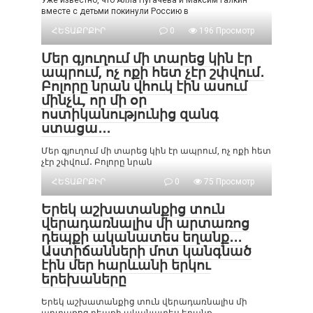
Уже известно, что Алла Пугачева и Максим Галкин
вместе с детьми покинули Россию в
ՀԵՏԱՔՐՔԻՐ
0
196 Просмотр
Մեր գյուղում մի տարեց կին էր
ապրում, ոչ ոքի հետ չէր շփվում․
Բոլորը նրան վհուկ էին ասում
մինչև, որ մի օր
ոստիկանությունից զանգ
ստացա․․․
Մեր գյուղում մի տարեց կին էր ապրում, ոչ ոքի հետ
չէր շփվում․ Բոլորը նրան
ՀԵՏԱՔՐՔԻՐ
0
75 Просмотр
Երեկ աշխատանքից տուն
վերադառնալիս մի արտառոց
դեպքի ականատես եղանք․․․
Աստիճանների մոտ կանգնած
էին մեր հարևանի երկու
երեխաները
Երեկ աշխատանքից տուն վերադառնալիս մի