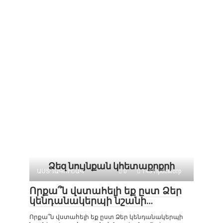
Ձեզ նույնքան կհետաքրքրի
ԱՍՏՂԱԳՈՒՇԱԿ
0
145 Просмотр
Որքա՞ն վստահելի եք ըստ Ձեր
կենդանակերպի նշանի…
Որքա՞ն վստահելի եք ըստ Ձեր կենդանակերպի