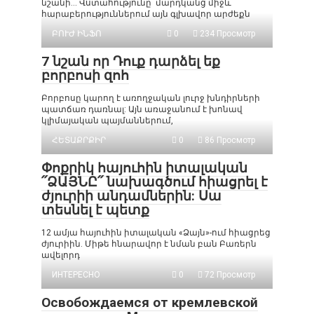
նշանի… Վստահությունը՝ մարդկանց միջև
հարաբերություններում այն գլխավոր արժեքն
ԲՈՒԺ ԻՆՖՈ
0
234 Просмотр
7 նշան որ Դուք դարձել եք
բորբոսի զոհ
Բորբոսը կարող է առողջական լուրջ խնդիրների
պատճառ դառնալ: Այն առաջանում է խոնավ
կլիմայական պայմաններում,
ՀԵՏԱՔՐՔԻՐ
0
86 Просмотр
Փոքրիկ հայուհին իտալական
՛՛ՁԱՅՆԸ՛՛ նախագծում հիացրել է
ժյուրիի անդամներին: Սա
տեսնել է պետք
12 ամյա հայուհին իտալական «Ձայն»-ում հիացրեց
ժյուրիին. Միթե հնարավոր է նման բան Բառերն
ավելորդ
ИНТЕРЕСНО
0
72 Просмотр
Освобождаемся от кремлевской