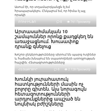
Ասում էի, որ տղամարդկանցն էլ եմ
հրապարակելու։ Ընկալում եմ, որ հիմա էլ այլ
որակի
ԲՈՒԺ ԻՆՖՈ
0
761 Просмотр
Արտասահմանյան 10
շամպուններ որոնք քաղցկեղ են
առաջացնում. Խուսափոք
դրանք գնելուց
Խոշոր ընկերությունները սիրում են պարզ ուղիներ
և հաճախ խնայում են սպառողների առողջության
հաշվին: Հետազոտությունները
ՀԵՏԱՔՐՔԻՐ
0
2 728 Просмотр
Խունկի յուրահատուկ
հատկությունների մասին ոչ
բոլորը գիտեն. Այս նորագույն
հետազոտությունների
արդյունքներից ապշած են
նույնիսկ բժիշկները