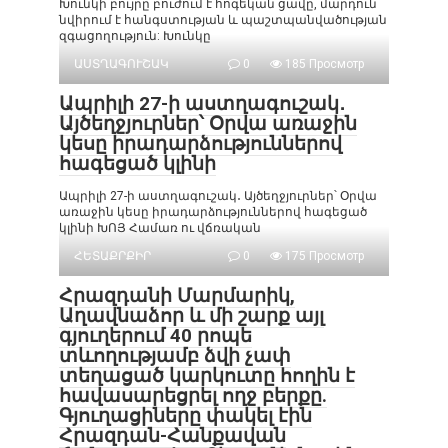
Խունկի բույրը բուժում է հոգեկան ցավը, մարդուն
նվիրում է հանգստության և պաշտպանվածության
զգացողություն: Խունկը
ԱՍՏՂԱԳՈՒՇԱԿ
0
185 Просмотр
Ապրիլի 27-ի աստղագուշակ․
Այծեղջյուրներ՝ Օրվա առաջին
կեսը իրադարձություններով
հագեցած կլինի
Ապրիլի 27-ի աստղագուշակ․ Այծեղջյուրներ՝ Օրվա
առաջին կեսը իրադարձություններով հագեցած
կլինի ԽՈՅ Համառ ու վճռական
ՀԵՏԱՔՐՔԻՐ
0
175 Просмотр
Հրազդանի Մարմարիկ,
Աղավնաձոր և մի շարք այլ
գյուղերում 40 րոպե
տևողությամբ ձվի չափ
տեղացած կարկուտը հողին է
հավասարեցրել ողջ բերքը.
Գյուղացիները փակել էին
Հրազդան-Հանքավան