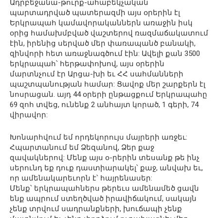
Ադրբեջանա-թուրք-ահաբեկչական
պարտադրված պատերազմի այս օրերին էլ
Երկրապահ կամավորականներն առաջին իսկ
օրից համախմբված վաշտերով ռազմաճակատում
էին, իրենից սերված մեր փառապանծ բանակի,
զինվորի հետ առաջնագծում էին: Ավելի քան 3500
երկրապահ՝ հերթափոխով, այս օրերին
մարտնչում էր Արցա-խի եւ ՀՀ սահմանների
պաշտպանության համար: Ցավոք մեր շարքերն էլ
նոսրացան. այդ 44 օրերի ընթացքում Երկրապահը
69 զոհ տվեց, ունենք 2 անհայտ կորած, 1 գերի, 74
վիրավոր:
Խոնարհվում եմ որդեկորույս մայրերի առջեւ:
Հպարտանում եմ Ձեզանով, Ձեր քաջ
զավակներով: Մենք այս օ-րերին տեսանք թե ինչ
սերունդ եք դուք դաստիարակել՝ քաջ, անվախ եւ,
որ ամենակարեւորն է՝ հայրենասեր:
Մենք՝ երկրապահներս թերեւս ամենամեծ ցավն
ենք ապրում ստեղծված իրավիճակում, սակայն
չենք տրվում սադրանքների, խուճապի չենք