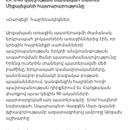
ՀՀ ԵԿՄ վարչության նախագահ Սասուն
Միքայելյանի հայտարարությունը
«Հարգելի՛ հայրենակիցներ,
Արցախյան առաջին պատերազմի ժամանակ
երկրապահ ջոկատներն առաջիններից էին, որ
կրեցին հայրենիքի սահմանների
պաշտպանության, երկրի անվտանգության
ապահովման ծանր պատասխանատվությունը:
Իրենց ուսերին տանելով պատերազմի մեծ
բաժինը, երկրապահ կամավորականները,
կանոնավոր բանակի բացակա-յության
պայմաններում, կանգնեցին հայրենի հողի
պաշտպանության դիրքերում եւ Հաղթական
փառքով պսա-կեցին 90-ականների
պարտադրված այդ պատերազմը` ԵԿՄ հավերժ
նախագահ, Սպարապետ Վազգեն Սար-գսյանի
գլխավորությամբ ազատագրելով ամբողջ Արցախ
աշխարհը: