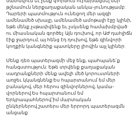
մատնվում եւ չենք փորձում ուրախացնել մեր
թշնամուն ներքաղաքական անկա-յունությամբ:
Դարերի պատմություն ունեցող մեր ազգի
ամենամեծ սխալը, ամենամեծ ամոթալի էջը կլինի,
եթե մենք չսթափվենք եւ չսկսենք համախմբված
ու միասնական գործել: Այն դուխով, որ ԱԺ դահլիճն
էիք ջարդում, այ հենց էդ դուխով, եթե զինվորի
կողքին կանգնեիք պատկերը լիովին այլ կլիներ:
Մենք դեռ պատերազմի մեջ ենք, պահպանե՛ք
հանգստություն: Եթե տրվենք քաղաքական
սադրանքների մենք ավելի մեծ կորուստների
առջեւ կկանգնենք:Ես հպարտանում եմ մեր
բանակով, մեր հերոս զինվորներով, կամա-
վորներով:Ես հպարտանում եմ
Երկրապահներով՝իմ մարտական
ընկերներով.շատերս մեր երրորդ պատերազմն
անցանք: