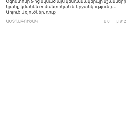
Օգոստոսի 5-ից սկսած այս կենդանակերպի նշանների
կյանք կմտնեն ռոմանտիկան և երջանկությունը․․․
Առյուծ Առյուծներ, դուք
ԱՍՏՂԱԳՈՒՇԱԿ
0
812