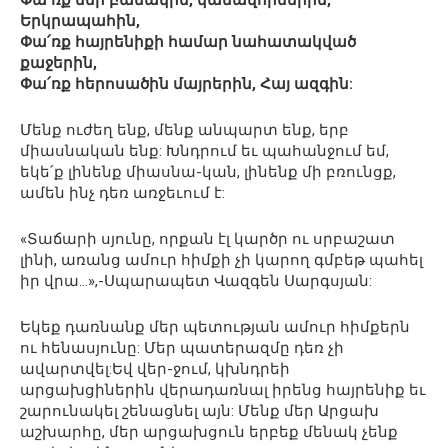
Փա՛ռք մեր բանակին, կամավորներին,
Երկրապահին,
Փա՛ռք հայրենիքի համար նահատակված
քաջերին,
Փա՛ռք հերոսածին մայրերին, Հայ ազգին:
Մենք ուժեղ ենք, մենք անպարտ ենք, երբ
միասնական ենք: Խնդրում եւ պահանջում եմ,
եկե՛ք լինենք միասնա-կան, լինենք մի բռունցք,
ամեն ինչ դեռ առջեւում է:
«Տաճարի սյունը, որքան էլ կարծր ու սրբաշատ
լինի, առանց ամուր հիմքի չի կարող գմբեթ պահել
իր վրա…»,-Սպարապետ Վազգեն Սարգսյան:
Եկեք դառնանք մեր պետության ամուր հիմքերն
ու հենասյունը: Մեր պատերազմը դեռ չի
ավարտվել:Եվ վեր-ջում, կխնդրեի
արցախցիներին վերադառնալ իրենց հայրենիք եւ
շարունակել շենացնել այն: Մենք մեր Արցախ
աշխարհը, մեր արցախցուն երբեք մենակ չենք