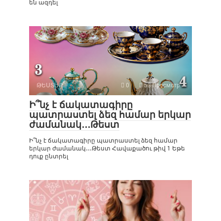
են ազդել
ԹԵՍՏԵՐ
0
53 Просмотр
Ի՞նչ է ճակատագիրը
պատրաստել ձեզ համար երկար
ժամանակ․․․Թեստ
Ի՞նչ է ճակատագիրը պատրաստել ձեզ համար
երկար ժամանակ․․․Թեստ Հավաքածու թիվ 1 Եթե
դուք ընտրել