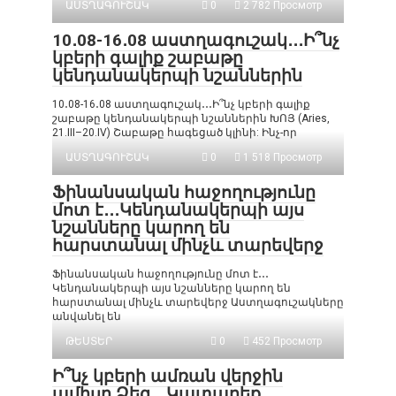
ԱՍՏՂԱԳՈՒՇԱԿ
0
2 782 Просмотр
10․08-16․08 աստղագուշակ․․․Ի՞նչ
կբերի գալիք շաբաթը
կենդանակերպի նշաններին
10․08-16․08 աստղագուշակ․․․Ի՞նչ կբերի գալիք
շաբաթը կենդանակերպի նշաններին ԽՈՅ (Aries,
21.III–20.IV) Շաբաթը հագեցած կլինի: Ինչ-որ
ԱՍՏՂԱԳՈՒՇԱԿ
0
1 518 Просмотр
Ֆինանսական հաջողությունը
մոտ է․․․Կենդանակերպի այս
նշանները կարող են
հարստանալ մինչև տարեվերջ
Ֆինանսական հաջողությունը մոտ է․․․
Կենդանակերպի այս նշանները կարող են
հարստանալ մինչև տարեվերջ Աստղագուշակները
անվանել են
ԹԵՍՏԵՐ
0
452 Просмотр
Ի՞նչ կբերի ամռան վերջին
ամիսը Ձեզ․․․Կատարեք