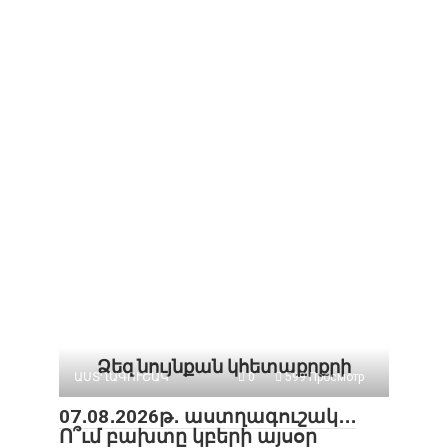
Ձեզ նույնքան կհետաքրքրի
ԱՍՏՂԱԳՈՒՇԱԿ
0
599 Просмотр
07․08․2026թ․ աստղագուշակ․․․
Ո՞ւմ բախտը կբերի այսօր