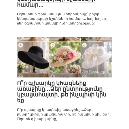
համար․․․
Օգոստոսի ֆինանսական հորոսկոպը՝ բոլոր
կենդանակերպի նշանների համար․․․ Խոյ. Խոյեր,
ձեր օգոստոսը կսկսվի ուժի փորձությամբ:
ԹԵՍՏԵՐ
0
286 Просмотр
Ո՞ր գլխարկը կհագնեիք
առաջինը․․․Ձեր ընտրությունը
կբացահայտի, թե ինչպիսի կին
եք
Ո՞ր գլխարկը կհագնեիք առաջինը․․․Ձեր
ընտրությունը կբացահայտի, թե ինչպիսի կին եք 1.
Ծղոտե գլխարկ Կինը,