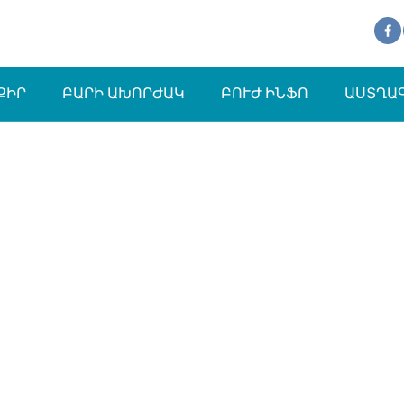
ՔԻՐ
ԲԱՐԻ ԱԽՈՐԺԱԿ
ԲՈՒԺ ԻՆՖՈ
ԱՍՏՂԱ