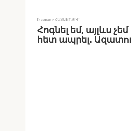
Главная
»
ՀԵՏԱՔՐՔԻՐ
Հոգնել եմ, այլևս չ
հետ ապրել․ Ազատութ