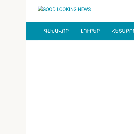
Перейти
к
контенту
ԳԼԽԱՎՈՐ
ԼՈՒՐԵՐ
ՀԵՏԱՔՐ