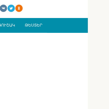
ԳՈՒՇԱԿ
ԹԵՍՏԵՐ