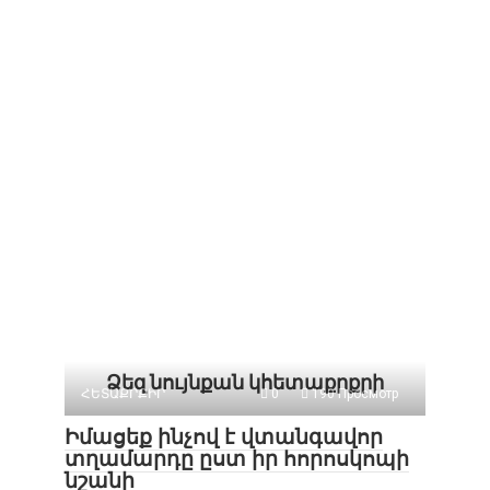
Ձեզ նույնքան կհետաքրքրի
ՀԵՏԱՔՐՔԻՐ
0
190 Просмотр
Իմացեք ինչով է վտանգավոր
տղամարդը ըստ իր հորոսկոպի
նշանի