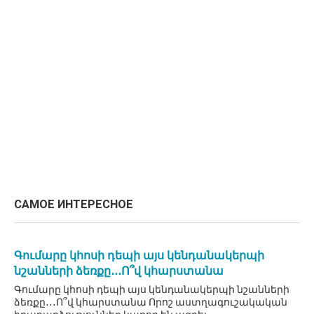
САМОЕ ИНТЕРЕСНОЕ
Գումարը կհոսի դեպի այս կենդանակերպի
նշանների ձեռքը․․․Ո՞վ կհարստանա
Գումարը կհոսի դեպի այս կենդանակերպի նշանների
ձեռքը․․․Ո՞վ կհարստանա Որոշ աստղագուշակական