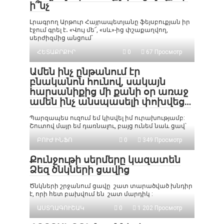
ի՞նչ
Լրագրող Արթուր Հայրապետյանը ֆեյսբուքյան իր
էջում գրել է․ «Վույ մե՜, «սև»-ից փշաքաղվող,
սերժիզմից անցում՝
ՀԵՏԱՔՐՔԻՐ
0
67 Просмотр
Ամեն ինչ ընթանում էր
բնականոն հունով, սակայն
հարսանիքից մի քանի օր առաջ
ամեն ինչ անսպասելի փոխվեց…
Պարզապես ուզում եմ կիսվել իմ ուրախությամբ:
Շուտով մայր եմ դառնալու, բայց ունեմ նաև ցավ՝
ԲՈՒԺ ԻՆՖՈ
0
349 Просмотр
Քունջութի սերմերը կազատեն
Ձեզ ծնկների ցավից
Ծնկների շրջանում ցավը շատ տարածված խնդիր
է, որի հետ բախվում են շատ մարդիկ :
ԱՍՏՂԱԳՈՒՇԱԿ
0
1 202 Просмотр