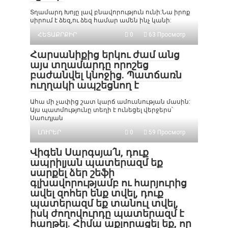
Տղամարդ Խոյը լավ բնավորություն ունի:Նա իրոք
սիրում է ձեզ,ու ձեզ համար ամեն ինչ կանի:
ՀԵՏԱՔՐՔԻՐ
0
63 Просмотр
Հարսանիքից երկու ժամ անց
այս տղամարդը որոշեց
բաժանվել կնոջից. Պատճառն
ուղղակի ապշեցնող է
Ահա մի չափից շատ կարճ ամուսնության մասին:
Այս պատմությունը տեղի է ունեցել վերջերս՝
Սաուդյան
ԼՈՒՐԵՐ
0
59 Просмотр
Վիգեն Սարգսյա՛ն, դուք
ապրիլյան պատերազմ եք
սարքել ձեր շեֆի
գլխավորությամբ ու հարյուրից
ավել զոհեր ենք տվել, դուք
պատերազմ եք տանուլ տվել,
իսկ ժողովուրդը պատերազմ է
հաղթել. Հիմա աքլորացել եք, որ