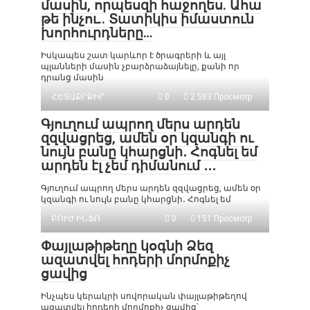
մասին, որպեսզի հաջողես. Ահա
թե ինչու.. Տատիկիս իմաստուն
խորհուրդները…
Իսկապես շատ կարևոր է ծրագրերի և այլ
պլանների մասին չբարձրաձայնելը, քանի որ
դրանց մասին
ՀԵՏԱՔՐՔԻՐ
0
2 583 Просмотр
Գյուղում ապրող մերս արդեն
զզվացրեց, ամեն օր կզանգի ու
նույն բանը կհարցնի․ Հոգնել եմ
արդեն էլ չեմ դիմանում ․․․
Գյուղում ապրող մերս արդեն զզվացրեց, ամեն օր
կզանգի ու նույն բանը կհարցնի․ Հոգնել եմ
ԲՈՒԺ ԻՆՖՈ
0
151 Просмотр
Փայլաթիթեղը կօգնի Ձեզ
ազատվել հոդերի մորմոքիչ
ցավից
Ինչպես կերակրի սովորական փայլաթիթեղով
ազատվել հոդերի մորմոքիչ ցավից՝