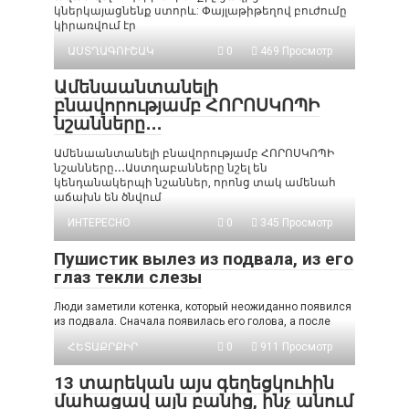
կներկայացնենք ստորև: Փայլաթիթեղով բուժումը
կիրառվում էր
ԱՍՏՂԱԳՈՒՇԱԿ
0
469 Просмотр
Ամենաանտանելի
բնավորությամբ ՀՈՐՈՍԿՈՊԻ
նշանները․․․
Ամենաանտանելի բնավորությամբ ՀՈՐՈՍԿՈՊԻ
նշանները․․․Աստղաբանները նշել են
կենդանակերպի նշաններ, որոնց տակ ամենահ
աճախն են ծնվում
ИНТЕРЕСНО
0
345 Просмотр
Пушистик вылез из подвала, из его
глаз текли слезы
Люди заметили котенка, который неожиданно появился
из подвала. Сначала появилась его голова, а после
ՀԵՏԱՔՐՔԻՐ
0
911 Просмотр
13 տարեկան այս գեղեցկուհին
մահացավ այն բանից, ինչ անում