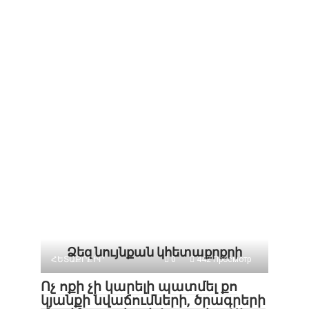
Ձեզ նույնքան կհետաքրքրի
ՀԵՏԱՔՐՔԻՐ
0
442 Просмотр
Ոչ ոքի չի կարելի պատմել քո
կյանքի նվաճումների, ծրագրերի