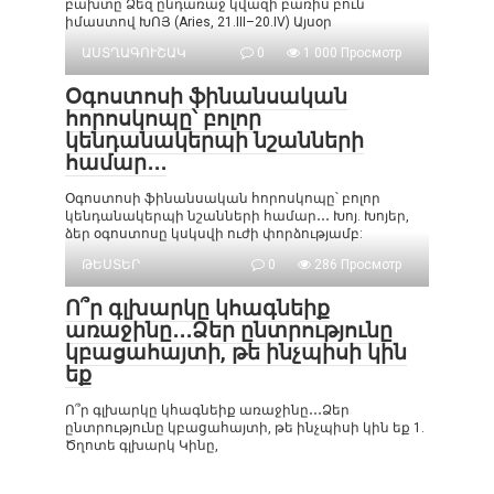
բախտը Ձեզ ընդառաջ կվազի բառիս բուն
իմաստով ԽՈՅ (Aries, 21.III–20.IV) Այսօր
ԱՍՏՂԱԳՈՒՇԱԿ
0
1 000 Просмотр
Օգոստոսի ֆինանսական
հորոսկոպը՝ բոլոր
կենդանակերպի նշանների
համար․․․
Օգոստոսի ֆինանսական հորոսկոպը՝ բոլոր
կենդանակերպի նշանների համար․․․ Խոյ. Խոյեր,
ձեր օգոստոսը կսկսվի ուժի փորձությամբ:
ԹԵՍՏԵՐ
0
286 Просмотр
Ո՞ր գլխարկը կհագնեիք
առաջինը․․․Ձեր ընտրությունը
կբացահայտի, թե ինչպիսի կին
եք
Ո՞ր գլխարկը կհագնեիք առաջինը․․․Ձեր
ընտրությունը կբացահայտի, թե ինչպիսի կին եք 1.
Ծղոտե գլխարկ Կինը,