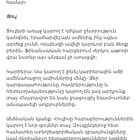
համար։
Ցուլ
Ցուլերի առաջ կարող է դժվար ընտրություն
կանգնել․ հրաժարվել այն ամենից, ինչ այլևս
արժեք չունի, որպեսզի ավելի կարևոր բան ձեռք
բերեն։ Ֆինանսական հարցերում «երկու աթոռի
վրա նստել» այս անգամ չի ստացվի։
Կարիերա։ Սա կարող է լինել կարիերային աճի
ամենահաջող ամիսներից մեկը։ Ձեր
կարգապահությունը, համբերությունը և
հետևողականությունը կարող են լավ արդյունք
տալ։ Հնարավոր են նաև լրացուցիչ եկամուտներ
անսպասելի աղբյուրներից։
Անձնական կյանք։ Հուլիսը հարաբերություններին
կարող է նոր գույներ տալ։ Զուգընկերոջ հետ
համատեղ ստեղծագործական զբաղմունքները
կամ ընդհանուր հետաքրքրությունները կօգնեն