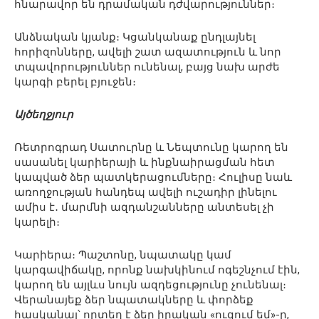
հնարավոր են դրամական դժվարություններ։
Անձնական կյանք։ Կցանկանաք ընդլայնել
հորիզոնները, ավելի շատ ազատություն և նոր
տպավորություններ ունենալ, բայց նախ արժե
կարգի բերել բյուջեն։
Այծեղջյուր
Ռետրոգրադ Սատուրնը և Նեպտունը կարող են
սասանել կարիերայի և ինքնաիրացման հետ
կապված ձեր պատկերացումները։ Հուլիսը նաև
առողջության հանդեպ ավելի ուշադիր լինելու
ամիս է․ մարմնի ազդանշանները անտեսել չի
կարելի։
Կարիերա։ Պաշտոնը, նպատակը կամ
կարգավիճակը, որոնք նախկինում ոգեշնչում էին,
կարող են այլևս նույն ազդեցությունը չունենալ։
Վերանայեք ձեր նպատակները և փորձեք
հասկանալ՝ որտեղ է ձեր իրական «ուզում եմ»-ը,