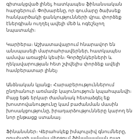
գիտակցված լինել, հատկապես ֆինանսական
հարցերում։ Փոխարենը, որ գումարը ծախսեք
հանկարծակի ցանկությունների վրա, փորձեք
էներգիան ուղղել ավելի մեծ և ոգեշնչող
նպատակի։
Կարիերա։ Աշխատավայրում հնարավոր են
անսպասելի մարտահրավերներ, հատկապես
ամսվա առաջին կեսին։ Գործընկերների և
ղեկավարության հետ շփվելիս փորձեք ավելի
համբերատար լինել։
Անձնական կյանք։ Հարաբերություններում
ընդհանուր առմամբ կայունություն կպահպանվի։
Բայց եթե երկար ժամանակ հետաձգել եք
խոստովանությունը կամ բաժանման մասին
խոսակցությունը, իրադարձությունները կարող են
նոր ընթացք ստանալ։
Ֆինանսներ։ Վերահսկեք իմպուլսիվ գնումները,
որպեսզի ամսվա վերջում ֆինանսական բաց