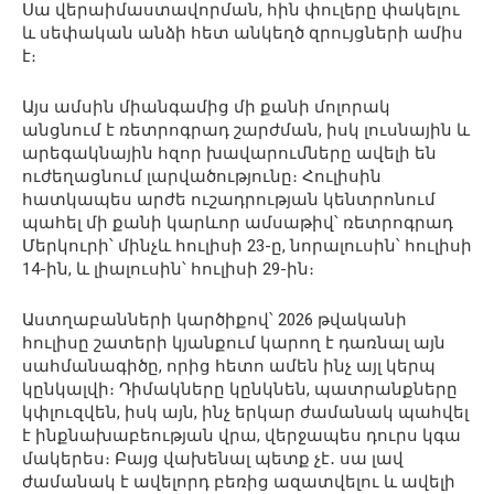
Սա վերաիմաստավորման, հին փուլերը փակելու
և սեփական անձի հետ անկեղծ զրույցների ամիս
է։
Այս ամսին միանգամից մի քանի մոլորակ
անցնում է ռետրոգրադ շարժման, իսկ լուսնային և
արեգակնային հզոր խավարումները ավելի են
ուժեղացնում լարվածությունը։ Հուլիսին
հատկապես արժե ուշադրության կենտրոնում
պահել մի քանի կարևոր ամսաթիվ՝ ռետրոգրադ
Մերկուրի՝ մինչև հուլիսի 23-ը, նորալուսին՝ հուլիսի
14-ին, և լիալուսին՝ հուլիսի 29-ին։
Աստղաբանների կարծիքով՝ 2026 թվականի
հուլիսը շատերի կյանքում կարող է դառնալ այն
սահմանագիծը, որից հետո ամեն ինչ այլ կերպ
կընկալվի։ Դիմակները կընկնեն, պատրանքները
կփլուզվեն, իսկ այն, ինչ երկար ժամանակ պահվել
է ինքնախաբեության վրա, վերջապես դուրս կգա
մակերես։ Բայց վախենալ պետք չէ․ սա լավ
ժամանակ է ավելորդ բեռից ազատվելու և ավելի