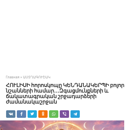
Главная
»
ԱՍՏՂԱԳՈՒՇԱԿ
ՀՈՒԼԻՍԻ հորոսկոպը ԿԵՆԴԱՆԱԿԵՐՊԻ բոլոր
նշանների համար․․․Զգացմունքների և
ճակատագրական շրջադարձերի
ժամանակաշրջան