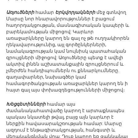
Առյուծների
համար
Երկվորյակների
մեջ գտնվող
Մարսը նոր հնարավորություններ է բացում
հաղորդակցության, մասնագիտական ​​կապերի և
բարեկամության միջոցով: Կարևոր
առաջարկները կարող են գալ ոչ թե ուղղակիորեն
ղեկավարությունից, այլ գործընկերների,
նամակագրության կամ նույնիսկ պատահական
զրույցների միջոցով: Առյուծները պետք է ավելի
ակտիվ լինեն աշխատանքային զրույցներում և
չմերժեն հանդիպումներն ու քննարկումները.
գաղափարներ, նախագծեր կամ
համագործակցության առաջարկներ կարող են ի
հայտ գալ այս փոխազդեցությունների միջոցով։
Խեցգետինների
համար այս
ժամանակահատվածը կարող է արտաքնապես
պակաս նկատելի թվալ, բայց այն կարևոր է
ներքին հավասարակշռության համար: Մարսը
ազդում է ենթագիտակցության, հանգստի և
վերականգնման վրա: Դուք կարող եք ցանկանալ