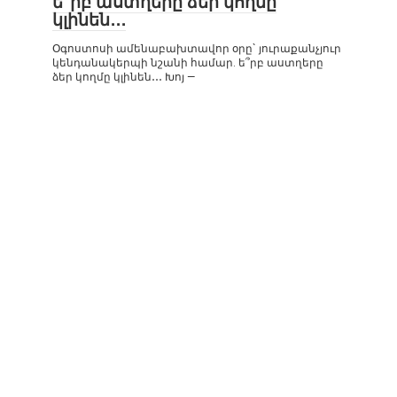
ե՞րբ աստղերը ձեր կողմը
կլինեն․․․
Օգոստոսի ամենաբախտավոր օրը` յուրաքանչյուր
կենդանակերպի նշանի համար. ե՞րբ աստղերը
ձեր կողմը կլինեն․․․ Խոյ —