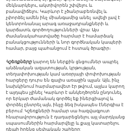
մեկնարկելու, ակտիվորեն շփվելու և
բանավիճելու: Կարևոր է չծանրաբեռնվել և
չփորձել ամեն ինչ միանգամից անել. ավելի լավ է
կենտրոնանալ արագ առաջադրանքների և
կարճատև գործողությունների վրա: Այս
ժամանակահատվածը հարմար է համարձակ
բանակցությունների և նոր գործնական կապերի
համար, բայց պահանջում է հստակ ծրագիր։
Կշեռքները
կարող են ներքին ցնցումներ ապրել.
անձնական ազատության, կրթության,
տեղափոխության կամ առօրյայի փոփոխության
հարցերը դուրս են գալիս առաջին պլան: Այն, ինչ
նախկինում հարմարավետ էր թվում, այլևս կարող
է այդպես չլինել: Կարևոր է անկեղծորեն ընդունել,
որ երկար ժամանակ գործել եք իներցիայով և
փորձել ընտրել այն, ինչը ձեզ իսկապես էներգիա է
բերում: Կշեռքների համար սա հազվագյուտ
հնարավորություն է դադարեցնելու այլ մարդկանց
սպասումներին հարմարվելը և քայլ կատարելու
դեպի իրենց սեփական շահերը: