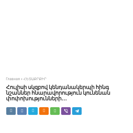
Главная
»
ՀԵՏԱՔՐՔԻՐ
Հուլիսի սկզբով կենդանակերպի հինգ
նշաններ հնարավորություն կունենան
փոփոխությունների․․․