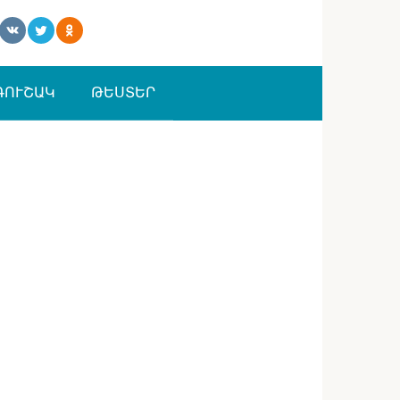
ԳՈՒՇԱԿ
ԹԵՍՏԵՐ