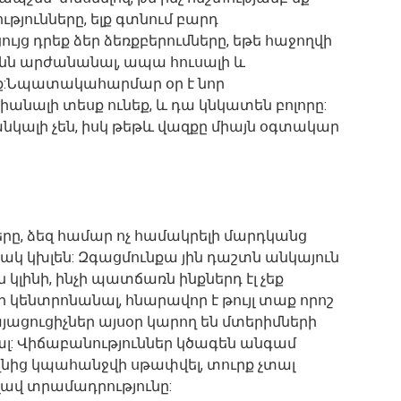
յունները, ելք գտնում բարդ
յց դրեք ձեր ձեռքբերումները, եթե հաջողվի
նն արժանանալ, ապա հուսալի և
ք:Նպատակահարմար օր է նոր
իանալի տեսք ունեք, և դա կնկատեն բոլորը:
կալի չեն, իսկ թեթև վազքը միայն օգտակար
րը, ձեզ համար ոչ համակրելի մարդկանց
կ կխլեն: Զգացմունքա յին դաշտն անկայուն
լինի, ինչի պատճառն ինքներդ էլ չեք
 կենտրոնանալ, հնարավոր է թույլ տաք որոշ
յացուցիչներ այսօր կարող են մտերիմների
ալ: Վիճաբանություններ կծագեն անգամ
նից կպահանջվի սթափվել, տուրք չտալ
 լավ տրամադրությունը: