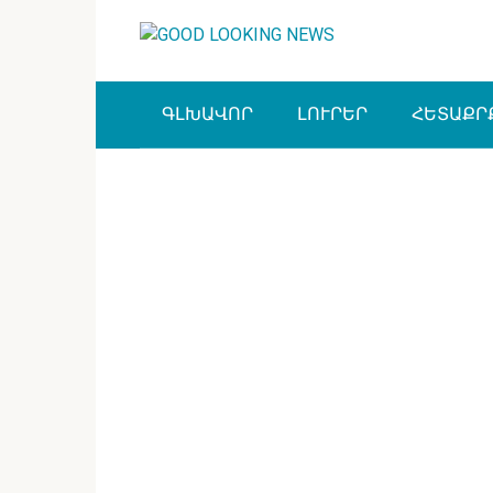
Перейти
к
контенту
ԳԼԽԱՎՈՐ
ԼՈՒՐԵՐ
ՀԵՏԱՔՐ