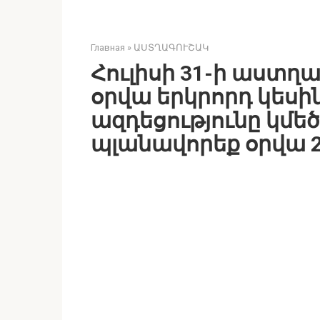
Главная
»
ԱՍՏՂԱԳՈՒՇԱԿ
Հուլիսի 31-ի աստղա
օրվա երկրորդ կեսի
ազդեցությունը կմե
պլանավորեք օրվա 2