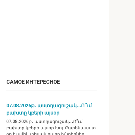
САМОЕ ИНТЕРЕСНОЕ
07․08․2026թ․ աստղագուշակ․․․Ո՞ւմ
բախտը կբերի այսօր
07․08․2026թ․ աստղագուշակ․․․Ո՞ւմ
բախտը կբերի այսօր Խոյ: Բարենպաստ
օր է ամեն տեսակ բարդ խնդիրներ