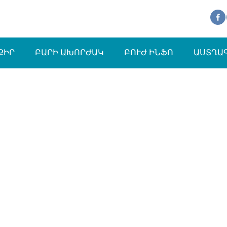
ՔԻՐ
ԲԱՐԻ ԱԽՈՐԺԱԿ
ԲՈՒԺ ԻՆՖՈ
ԱՍՏՂԱ