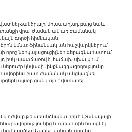
վատնել ձանձրալի, միապաղաղ, բայց նաև
տանքի վրա: Ժաման ակ առ ժամանակ
սակայն գործի հիմնական
երին կմնա: Ֆինանսակ ան հաշվարկներում
նի որոշ ներկայացուցիչներ գերագնահատում
 այդ իսկ պատճառով էլ հաճախ սխալվում
 ներուժը կնվազի , ինքնազգացողությունը
արավորինս, շատ ժամանակ անցկացնել
րցերն այսօր ցանկալի է վստահել
: Այն դժվար թե առանձնանա որևէ նշանակալի
 հնարավորությու նից և ավարտին հասցնել
ր նախագծեր մշակել, սակայն, դրանք