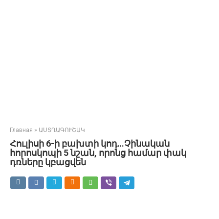
Главная
»
ԱՍՏՂԱԳՈՒՇԱԿ
Հուլիսի 6-ի բախտի կոդ…Չինական
հորոսկոպի 5 նշան, որոնց համար փակ
դռները կբացվեն