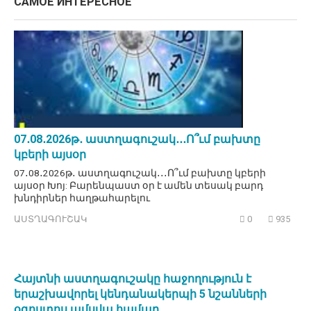
САМОЕ ИНТЕРЕСНОЕ
07․08․2026թ․ աստղագուշակ․․․Ո՞ւմ բախտը
կբերի այսօր
07․08․2026թ․ աստղագուշակ․․․Ո՞ւմ բախտը կբերի
այսօր Խոյ: Բարենպաստ օր է ամեն տեսակ բարդ
խնդիրներ հաղթահարելու
ԱՍՏՂԱԳՈՒՇԱԿ
0
935
Հայտնի աստղագուշակը հաջողություն է
երաշխավորել կենդանակերպի 5 նշանների
օգոստոս ամսվա համար․․․