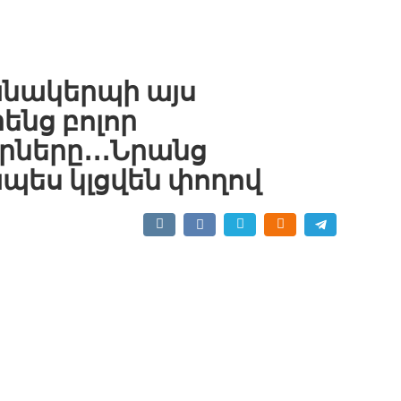
անակերպի այս
րենց բոլոր
ները․․․Նրանց
ես կլցվեն փողով