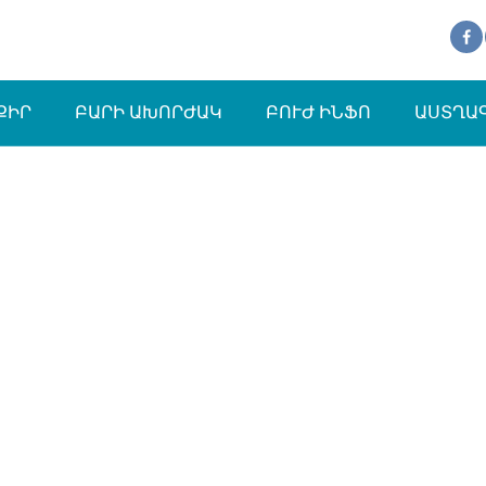
ՔԻՐ
ԲԱՐԻ ԱԽՈՐԺԱԿ
ԲՈՒԺ ԻՆՖՈ
ԱՍՏՂԱ