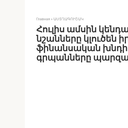
Главная
»
ԱՍՏՂԱԳՈՒՇԱԿ
Հուլիս ամսին կենդ
նշանները կլուծեն ի
ֆինանսական խնդիր
գրպանները պարզապ