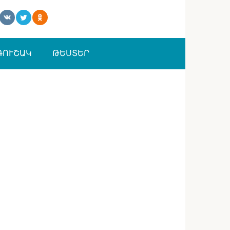
ԳՈՒՇԱԿ
ԹԵՍՏԵՐ