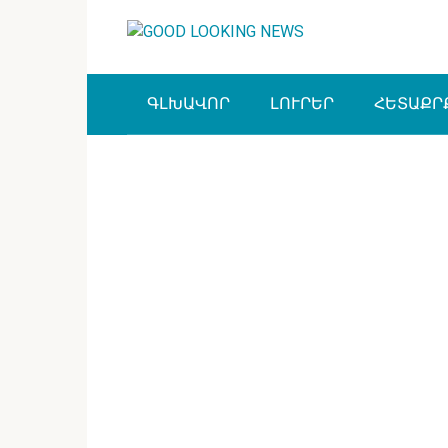
Перейти
к
контенту
ԳԼԽԱՎՈՐ
ԼՈՒՐԵՐ
ՀԵՏԱՔՐ