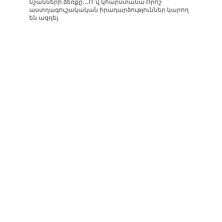
նշանների ձեռքը․․․Ո՞վ կհարստանա Որոշ
աստղագուշակական իրադարձություններ կարող
են ազդել