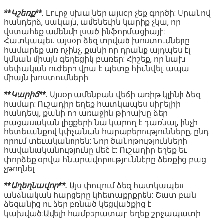
**Կշեռք**.
Լուրջ սխալներ այսօր չեք գործի: Սրանով
հանդերձ, սակայն, ամենեւին կարիք չկա, որ
վստահեք ամենմի լսած ինֆորմացիայի:
Հատկապես այսօր ձեզ տրված խոստումները
համարեք առ ոչինչ, քանի որ դրանք այդպես էլ
կմնան միայն գեղեցիկ բառեր: Հիշեք, որ նախ
սեփական ուժերի վրա է պետք հիմնվել, ապա
միայն խոստումների:
**Կարիճ**.
Այսօր ամենբան վեճի առիթ կլինի ձեզ
համար: Ուշադիր եղեք հատկապես սիրելիի
հանդեպ, քանի որ առաջին թիրախը ձեր
բացասական լիցքերի նա կարող է դառնալ, ինչի
հետեւանքով կփչանան հարաբերությունները, ընդ
որում տեւականորեն: Նոր ծանոթությունների
հավանականությունը մեծ է: Ուշադիր եղեք եւ
փորձեք օրվա հնարավորությունները ձեռքից բաց
չթողնել:
**Աղեղնավոր**.
Այս փուլում ձեզ հատկապես
անձնական հարցերը կհետաքրքրեն: Շատ բան
ձեզանից ու ձեր բռնած կեցվածքից է
կախված:Ավելի համբերատար եղեք շրջապատի