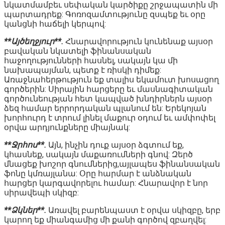
նկատմամբեւ սեփական կարծիքը շրջապատին մի
պարտադրեք: Գոռոզամտությունը զսպեք եւ օրը
կանցնի հաճելի կերպով:
**Այծեղջյուր**.
Հնարավորություն կունենաք այսօր
բավական նկատելի ֆինանսական
հաջողությունների հասնել, սակայն կա մի
նախապայման, պետք է ռիսկի դիմեք:
Առաջնահերթություն եք տալիս եկամուտ խոսացող
գործերին: Սիրային հարցերը եւ մասնագիտական
գործունեության հետ կապված խնդիրներն այսօր
ձեզ համար երրորդական պլանում են: Երեկոյան
խորհուրդ է տրում լինել մաքուր օդում եւ ամփոփել
օրվա արդյունքները միայնակ:
**Ջրհոս**.
Այն, ինչին դուք այսօր ձգտում եք,
կհասնեք, սակայն մաքառումների գնով: Զերծ
մնացեք խոշոր գնումներից,այլապես ֆինանսական
ֆոնը կմռայլանա: Օրը հարմար է անձնական
հարցեր կարգավորելու համար: Հնարավոր է նոր
սիրավեպի սկիզբ:
**Ձկներ**.
Առավել բարենպաստ է օրվա սկիզբը, երբ
կարող եք միանգամից մի քանի գործով զբաղվել: