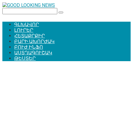
Перейти
к
Поиск:
контенту
ԳԼԽԱՎՈՐ
ԼՈՒՐԵՐ
ՀԵՏԱՔՐՔԻՐ
ԲԱՐԻ ԱԽՈՐԺԱԿ
ԲՈՒԺ ԻՆՖՈ
ԱՍՏՂԱԳՈՒՇԱԿ
ԹԵՍՏԵՐ