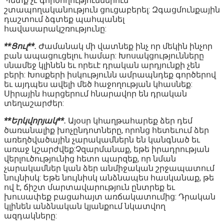
Պետք չէ գործողություններում
շտապողականություն ցուցաբերել: Զգացմունքային
դաշտում ձգտեք պահպանել
հավասարակշռությունը:
**Ցուլ**.
Ժամանակ մի վատնեք ինչ որ մեկին ինչոր
բան ապացուցելու համար: Խոսակցությունները
սնամեջ կլինեն եւ որեւէ դրական արդյունքի չեն
բերի: Խոսքերի իսկությունն ամրապնդեք գործերով
եւ այդպես ավելի մեծ հաջողության կհասնեք:
Սիրային հարցերում հնարավոր են դրական
տեղաշարժեր:
**Երկվորյակ**.
Այօսր կհաղթահարեք ձեր դեմ
ծառանալիք խոչընդոտները, որոնց հետեւում ձեր
առեղծվածային չարակամներն են կանգնած եւ
առաջ կշարժվեք:Չզարմանաք, եթե իրադրության
վերլուծությունից հետո պարզեք, որ նման
չարակամներ կան ձեր անմիջական շրջապատում
նույնիսկ: Եթե նույնիսկ անձնապես հասկանաք, թե
ով է, ճիշտ մարտավարություն ընտրեք եւ
խուսափեք բացահայտ առճակատումից: Դրական
կլինեն անձնական կյանքում նկատվող
ազդակները: