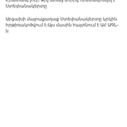
Հրատապ լուր․ Քիչ առաջ նորից հրետակոծվել է
Ստեփանակերտը
Արցախի մայրաքաղաք Ստեփանակերտը կրկին
հրթիռակոծվում է։Այս մասին հայտնում է ԱՀ ԱԳՆ-
ն: