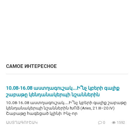
САМОЕ ИНТЕРЕСНОЕ
10․08-16․08 աստղագուշակ․․․Ի՞նչ կբերի գալիք
շաբաթը կենդանակերպի նշաններին
10․08-16․08 աստղագուշակ․․․Ի՞նչ կբերի գալիք շաբաթը
կենդանակերպի նշաններին ԽՈՅ (Aries, 21.III–20.IV)
Շաբաթը հագեցած կլինի: Ինչ-որ
ԱՍՏՂԱԳՈՒՇԱԿ
0
1592