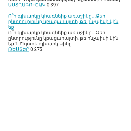
ԱՍՏՂԱԳՈՒՇԱԿ
0
397
Ո՞ր գլխարկը կհագնեիք առաջինը․․․Ձեր
ընտրությունը կբացահայտի, թե ինչպիսի կին
եք
Ո՞ր գլխարկը կհագնեիք առաջինը․․․Ձեր
ընտրությունը կբացահայտի, թե ինչպիսի կին
եք 1. Ծղոտե գլխարկ Կինը,
ԹԵՍՏԵՐ
0
275