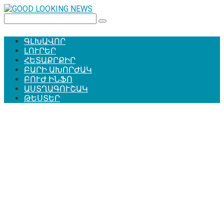
Перейти
к
Поиск:
контенту
ԳԼԽԱՎՈՐ
ԼՈՒՐԵՐ
ՀԵՏԱՔՐՔԻՐ
ԲԱՐԻ ԱԽՈՐԺԱԿ
ԲՈՒԺ ԻՆՖՈ
ԱՍՏՂԱԳՈՒՇԱԿ
ԹԵՍՏԵՐ