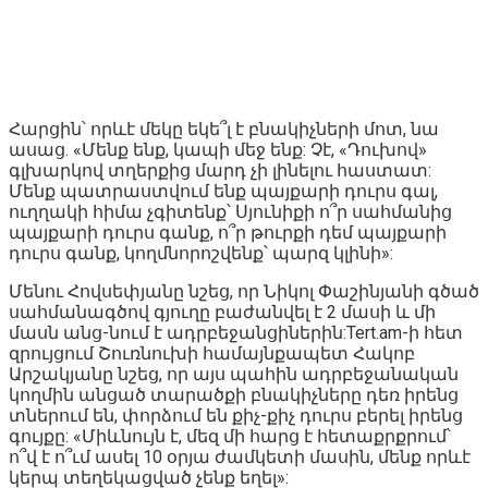
Հարցին՝ որևէ մեկը եկե՞լ է բնակիչների մոտ, նա
ասաց. «Մենք ենք, կապի մեջ ենք: Չէ, «Դուխով»
գլխարկով տղերքից մարդ չի լինելու հաստատ:
Մենք պատրաստվում ենք պայքարի դուրս գալ,
ուղղակի հիմա չգիտենք՝ Սյունիքի ո՞ր սահմանից
պայքարի դուրս գանք, ո՞ր թուրքի դեմ պայքարի
դուրս գանք, կողմնորոշվենք՝ պարզ կլինի»:
Մենու Հովսեփյանը նշեց, որ Նիկոլ Փաշինյանի գծած
սահմանագծով գյուղը բաժանվել է 2 մասի և մի
մասն անց-նում է ադրբեջանցիներին:Tert.am-ի հետ
զրույցում Շուռնուխի համայնքապետ Հակոբ
Արշակյանը նշեց, որ այս պահին ադրբեջանական
կողմին անցած տարածքի բնակիչները դեռ իրենց
տներում են, փորձում են քիչ-քիչ դուրս բերել իրենց
գույքը: «Միևնույն է, մեզ մի հարց է հետաքրքրում՝
ո՞վ է ո՞ւմ ասել 10 օրյա ժամկետի մասին, մենք որևէ
կերպ տեղեկացված չենք եղել»: