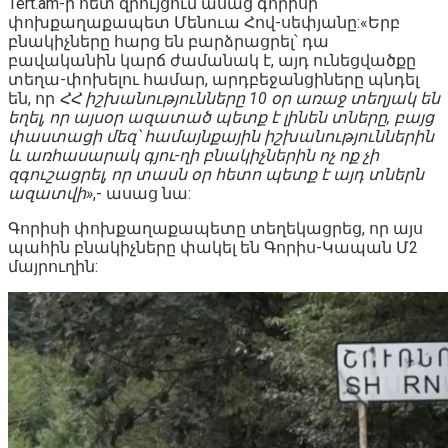
Tert.am-ի հետ զրույցում ասաց գորիսի
փոխքաղաքապետ Մենուա Հով-սեփյանը:«Երբ
բնակիչները հարց են բարձրացրել՝ դա
բավականին կարճ ժամանակ է, այդ ունեցվածքը
տեղա-փոխելու համար, արդբեջանցիները պնդել
են, որ
ՀՀ իշխանությունները 10 օր առաջ տեղյակ են
եղել, որ այսօր ազատած պետք է լինեն տները, բայց
փաստացի մեզ՝ համայնքային իշխանություններին
և առհասարակ գյու-ղի բնակիչներին ոչ ոք չի
զգուշացրել, որ տասն օր հետո պետք է այդ տներն
ազատվի»
,- ասաց նա:
Գորիսի փոխքաղաքապետը տեղեկացրեց, որ այս
պահին բնակիչները փակել են Գորիս-Կապան Մ2
մայրուղին: