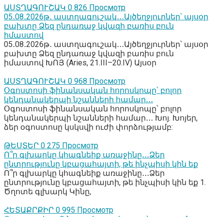
ԱՍՏՂԱԳՈՒՇԱԿ
0
826 Просмотр
05․08․2026թ․ աստղագուշակ․․․Այծեղջյուրներ՝ այսօր
բախտը Ձեզ ընդառաջ կվազի բառիս բուն
իմաստով
05․08․2026թ․ աստղագուշակ․․․Այծեղջյուրներ՝ այսօր
բախտը Ձեզ ընդառաջ կվազի բառիս բուն
իմաստով ԽՈՅ (Aries, 21.III–20.IV) Այսօր
ԱՍՏՂԱԳՈՒՇԱԿ
0
968 Просмотр
Օգոստոսի ֆինանսական հորոսկոպը՝ բոլոր
կենդանակերպի նշանների համար․․․
Օգոստոսի ֆինանսական հորոսկոպը՝ բոլոր
կենդանակերպի նշանների համար․․․ Խոյ. Խոյեր,
ձեր օգոստոսը կսկսվի ուժի փորձությամբ:
ԹԵՍՏԵՐ
0
275 Просмотр
Ո՞ր գլխարկը կհագնեիք առաջինը․․․Ձեր
ընտրությունը կբացահայտի, թե ինչպիսի կին եք
Ո՞ր գլխարկը կհագնեիք առաջինը․․․Ձեր
ընտրությունը կբացահայտի, թե ինչպիսի կին եք 1.
Ծղոտե գլխարկ Կինը,
ՀԵՏԱՔՐՔԻՐ
0
995 Просмотр