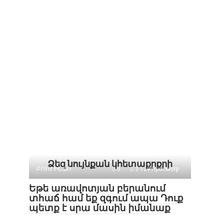
Ձեզ նույնքան կհետաքրքրի
ԲՈՒԺ ԻՆՖՈ
0
2 129 Просмотр
Եթե առավոտյան բերանում
տհաճ համ եք զգում ապա Դուք
պետք է սրա մասին իմանաք