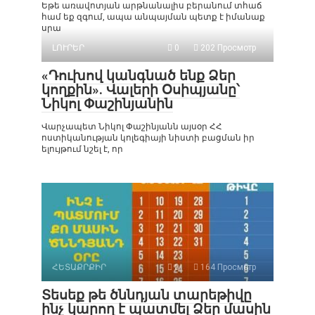
Եթե առավոտյան արթնանալիս բերանում տհաճ
համ եք զգում, ապա անպայման պետք է իմանաք
սրա
ԼՈՒՐԵՐ
0
202 Просмотр
«Դուխով կանգնած ենք Ձեր
կողքին». Վալերի Օսիպյանը՝
Նիկոլ Փաշինյանին
Վարչապետ Նիկոլ Փաշինյանն այսօր ՀՀ
ոստիկանության կոլեգիայի նիստի բացման իր
ելույթում նշել է, որ
ՀԵՏԱՔՐՔԻՐ
0
164 Просмотр
Տեսեք թե ծննդյան տարեթիվը
ինչ կարող է պատմել Ձեր մասին