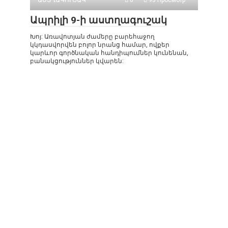
ԱՍՏՂԱԳՈՒՇԱԿ
0
93 Просмотр
Ապրիլի 9-ի աստղագուշակ
Խոյ: Առավոտյան ժամերը բարեհաջող
կկդասվորվեն բոլոր նրանց համար, ովքեր
կարևոր գործնական հանդիպումներ կունենան,
բանակցություններ կվարեն: